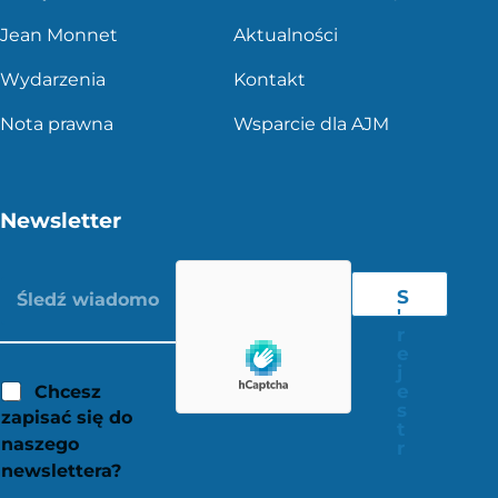
Jean Monnet
Aktualności
Wydarzenia
Kontakt
Nota prawna
Wsparcie dla AJM
Newsletter
S
'
r
e
j
e
Chcesz
s
zapisać się do
t
naszego
r
newslettera?