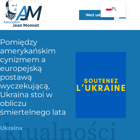
PL
Weź udział
FR
EN
DE
Pomiędzy
amerykańskim
ES
cynizmem a
IT
europejską
PT
postawą
UK
wyczekującą,
Ukraina stoi w
obliczu
śmiertelnego lata
ktualności
Ukraina