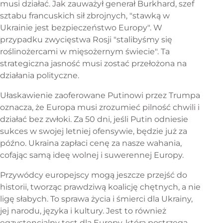
musi działać. Jak zauważył generał Burkhard, szef
sztabu francuskich sił zbrojnych, "stawką w
Ukrainie jest bezpieczeństwo Europy". W
przypadku zwycięstwa Rosji "stalibyśmy się
roślinożercami w mięsożernym świecie". Ta
strategiczna jasność musi zostać przełożona na
działania polityczne.
Ułaskawienie zaoferowane Putinowi przez Trumpa
oznacza, że Europa musi zrozumieć pilność chwili i
działać bez zwłoki. Za 50 dni, jeśli Putin odniesie
sukces w swojej letniej ofensywie, będzie już za
późno. Ukraina zapłaci cenę za nasze wahania,
cofając samą ideę wolnej i suwerennej Europy.
Przywódcy europejscy mogą jeszcze przejść do
historii, tworząc prawdziwą koalicję chętnych, a nie
ligę słabych. To sprawa życia i śmierci dla Ukrainy,
jej narodu, języka i kultury. Jest to również
egzystencjalny test dla Europy, która postrzega