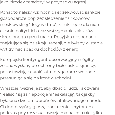
jako "środek zaradczy" w przypadku agresji.
Ponadto należy wzmocnić i egzekwować sankcje
gospodarcze poprzez śledzenie tankowców
moskiewskiej "floty widmo", zamknięcie dla nich
cieśnin bałtyckich oraz wstrzymanie zakupów
skroplonego gazu i uranu. Rosyjska gospodarka,
znajdująca się na skraju recesji, nie byłaby w stanie
wytrzymać spadku dochodów z energii.
Europejski kontyngent obserwacyjny mógłby
zostać wysłany do ochrony białoruskiej granicy,
pozostawiając ukraińskim brygadom swobodę
przesunięcia się na front wschodni.
Wreszcie, ważne jest, aby dbać o ludzi. Tak zwani
"realiści" są zaniepokojeni "eskalacją", tak jakby
była ona dziełem obrońców atakowanego narodu.
Ci dobroczyńcy głoszą porzucenie terytorium,
podczas gdy rosyjska inwazja ma na celu nie tylko