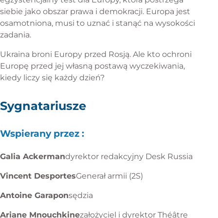
siebie jako obszar prawa i demokracji. Europa jest
osamotniona, musi to uznać i stanąć na wysokości
zadania.
Ukraina broni Europy przed Rosją. Ale kto ochroni
Europę przed jej własną postawą wyczekiwania,
kiedy liczy się każdy dzień?
Sygnatariusze
Wspierany przez :
Galia Ackerman
dyrektor redakcyjny Desk Russia
Vincent Desportes
Generał armii (2S)
Antoine Garapon
sędzia
Ariane Mnouchkine
założyciel i dyrektor Théâtre