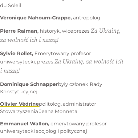
du Soleil
Véronique Nahoum-Grappe,
antropolog
Za Ukrainę,
Pierre Raiman,
historyk, wiceprezes
za wolność ich i naszą!
Sylvie Rollet,
Emerytowany profesor
Za Ukrainę, za wolność ich
uniwersytecki, prezes
i naszą!
Dominique Schnapper
były członek Rady
Konstytucyjnej
Olivier Védrine
politolog, administrator
Stowarzyszenia Jeana Monneta
Emmanuel Wallon,
emerytowany profesor
uniwersytecki socjologii politycznej