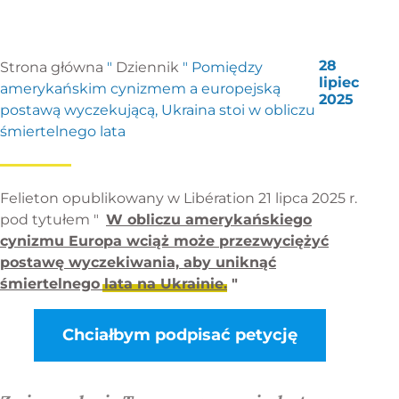
28
Strona główna
"
Dziennik
"
Pomiędzy
lipiec
amerykańskim cynizmem a europejską
2025
postawą wyczekującą, Ukraina stoi w obliczu
śmiertelnego lata
Felieton opublikowany w Libération 21 lipca 2025 r.
pod tytułem "
W obliczu amerykańskiego
cynizmu Europa wciąż może przezwyciężyć
postawę wyczekiwania, aby uniknąć
śmiertelnego lata na Ukrainie.
"
Chciałbym podpisać petycję