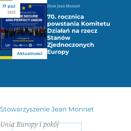
17 paź
Dom Jean Monnet
2025
70. rocznica
powstania Komitetu
Działań na rzecz
Stanów
Zjednoczonych
Europy
Aktualności
Stowarzyszenie Jean Monnet
Unia Europy i pokój