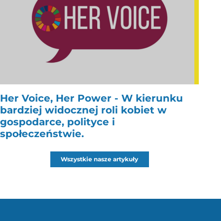
Her Voice, Her Power - W kierunku
bardziej widocznej roli kobiet w
gospodarce, polityce i
społeczeństwie.
Wszystkie nasze artykuły