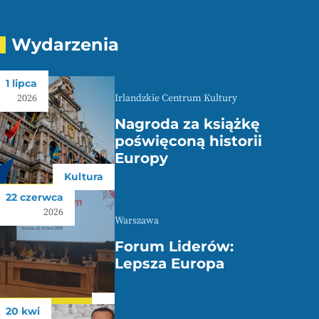
Wydarzenia
1 lipca
Irlandzkie Centrum Kultury
2026
Nagroda za książkę
poświęconą historii
Europy
Kultura
22 czerwca
2026
Warszawa
Forum Liderów:
Lepsza Europa
20 kwi