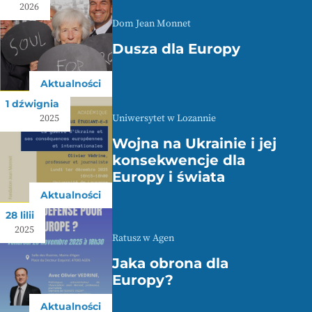
2026
Dom Jean Monnet
Dusza dla Europy
Aktualności
1 dźwignia
Uniwersytet w Lozannie
2025
Wojna na Ukrainie i jej
konsekwencje dla
Europy i świata
Aktualności
28 lilii
2025
Ratusz w Agen
Jaka obrona dla
Europy?
Aktualności