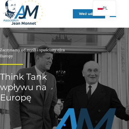
PL
Weź udział
FR
EN
DE
ES
Zaczynamy od myśli i spuścizny ojca
IT
Europy
PT
Think Tank
UK
wpływu na
Europę