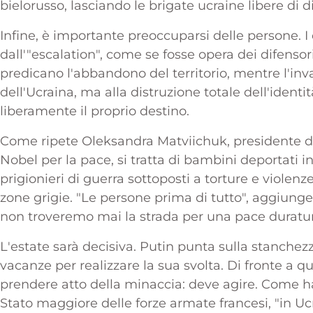
bielorusso, lasciando le brigate ucraine libere di di
Infine, è importante preoccuparsi delle persone. I c
dall'"escalation", come se fosse opera dei difensor
predicano l'abbandono del territorio, mentre l'inv
dell'Ucraina, ma alla distruzione totale dell'ident
liberamente il proprio destino.
Come ripete Oleksandra Matviichuk, presidente del 
Nobel per la pace, si tratta di bambini deportati in 
prigionieri di guerra sottoposti a torture e violenz
zone grigie. "Le persone prima di tutto", aggiun
non troveremo mai la strada per una pace duratur
L'estate sarà decisiva. Putin punta sulla stanchezz
vacanze per realizzare la sua svolta. Di fronte a q
prendere atto della minaccia: deve agire. Come ha
Stato maggiore delle forze armate francesi, "in Ucra