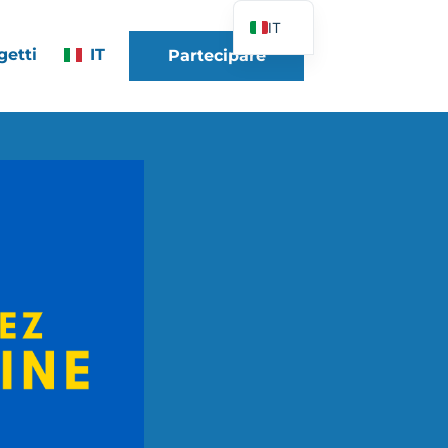
IT
getti
IT
Partecipare
FR
EN
DE
ES
PT
PL
UK