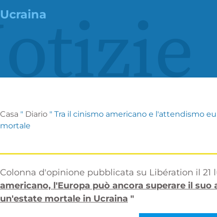
otizie
Ucraina
Casa
"
Diario
"
Tra il cinismo americano e l'attendismo eu
mortale
Colonna d'opinione pubblicata su Libération il 21 lu
americano, l'Europa può ancora superare il suo 
un'estate mortale in Ucraina
"