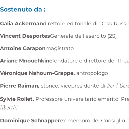
Sostenuto da :
Galia Ackerman
direttore editoriale di Desk Russi
Vincent Desportes
Generale dell'esercito (2S)
Antoine Garapon
magistrato
Ariane Mnouchkine
fondatore e direttore del Théâ
Véronique Nahoum-Grappe,
antropologo
Per l'Ucr
Pierre Raiman,
storico, vicepresidente di
Sylvie Rollet,
Professore universitario emerito, Pr
libertà!
Dominique Schnapper
ex membro del Consiglio c