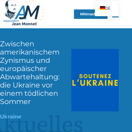
DE
Mitmachen
FR
EN
ES
Zwischen
IT
amerikanischem
PT
Zynismus und
PL
europäischer
Abwartehaltung:
UK
die Ukraine vor
einem tödlichen
Sommer
ktuelles
Ukraine