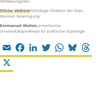
Verfassungsrats
Olivier Védrine
Politologe, Direktor der Jean-
Monnet-Vereinigung
Emmanuel Wallon,
emeritierter
Universitätsprofessor für politische Soziologie
Email
Facebook
LinkedIn
Twitter
WhatsApp
Bluesky
Threads
X