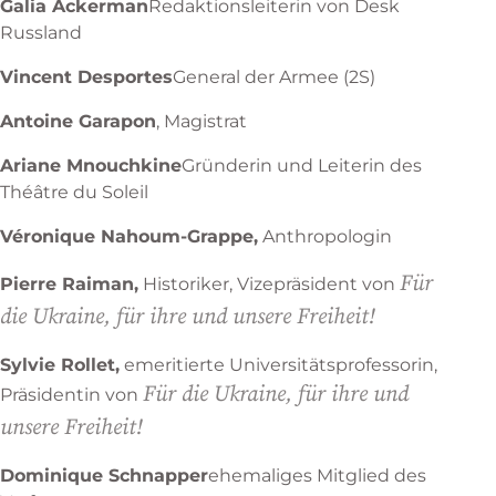
Galia Ackerman
Redaktionsleiterin von Desk
Russland
Vincent Desportes
General der Armee (2S)
Antoine Garapon
, Magistrat
Ariane Mnouchkine
Gründerin und Leiterin des
Théâtre du Soleil
Véronique Nahoum-Grappe,
Anthropologin
Für
Pierre Raiman,
Historiker, Vizepräsident von
die Ukraine, für ihre und unsere Freiheit!
Sylvie Rollet,
emeritierte Universitätsprofessorin,
Für die Ukraine, für ihre und
Präsidentin von
unsere Freiheit!
Dominique Schnapper
ehemaliges Mitglied des