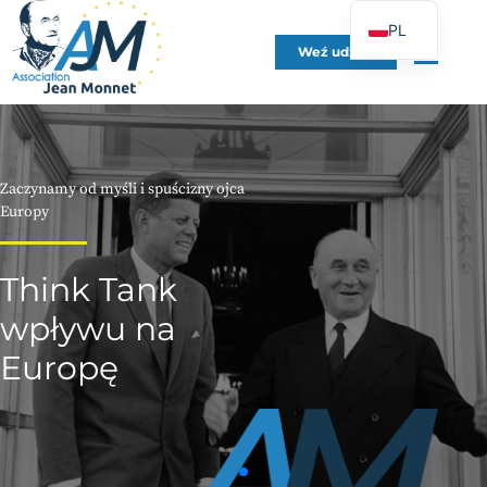
PL
Weź udział
FR
EN
DE
ES
Zaczynamy od myśli i spuścizny ojca
IT
Europy
PT
Think Tank
UK
wpływu na
Europę