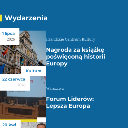
Wydarzenia
1 lipca
Irlandzkie Centrum Kultury
2026
Nagroda za książkę
poświęconą historii
Europy
Kultura
22 czerwca
2026
Warszawa
Forum Liderów:
Lepsza Europa
20 kwi