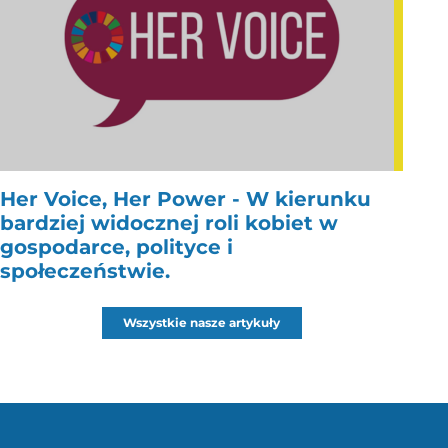
Her Voice, Her Power - W kierunku
bardziej widocznej roli kobiet w
gospodarce, polityce i
społeczeństwie.
Wszystkie nasze artykuły