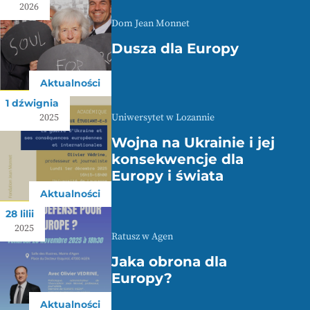
2026
Dom Jean Monnet
Dusza dla Europy
Aktualności
1 dźwignia
Uniwersytet w Lozannie
2025
Wojna na Ukrainie i jej
konsekwencje dla
Europy i świata
Aktualności
28 lilii
2025
Ratusz w Agen
Jaka obrona dla
Europy?
Aktualności