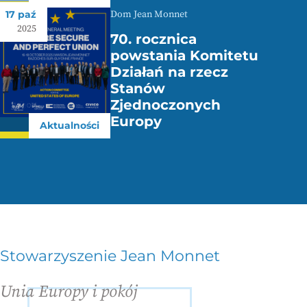
17 paź
Dom Jean Monnet
2025
70. rocznica
powstania Komitetu
Działań na rzecz
Stanów
Zjednoczonych
Europy
Aktualności
Stowarzyszenie Jean Monnet
Unia Europy i pokój