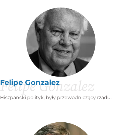
Felipe Gonzalez
Felipe Gonzalez
Hiszpański polityk, były przewodniczący rządu.