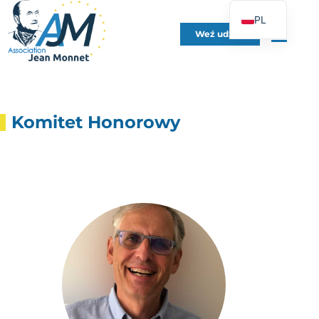
PL
Weź udział
FR
EN
DE
ES
Komitet Honorowy
IT
PT
UK