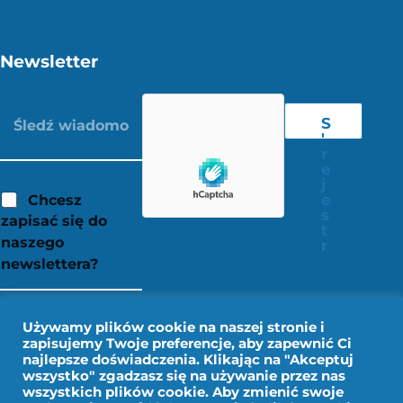
Newsletter
S
'
r
e
j
e
Chcesz
s
zapisać się do
t
naszego
r
newslettera?
Używamy plików cookie na naszej stronie i
zapisujemy Twoje preferencje, aby zapewnić Ci
najlepsze doświadczenia. Klikając na "Akceptuj
wszystko" zgadzasz się na używanie przez nas
wszystkich plików cookie. Aby zmienić swoje