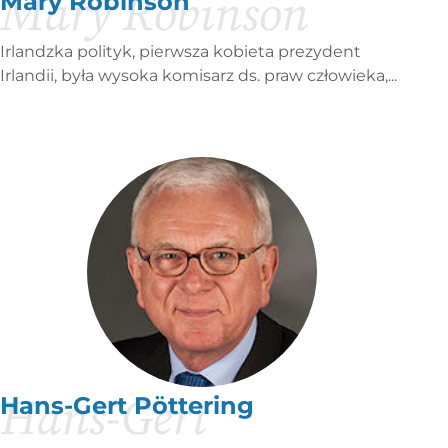
Mary Robinson
Mary Robinson
Irlandzka polityk, pierwsza kobieta prezydent
Irlandii, była wysoka komisarz ds. praw człowieka,...
Hans-Gert
Hans-Gert Pöttering