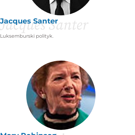
Jacques Santer
Jacques Santer
Luksemburski polityk.