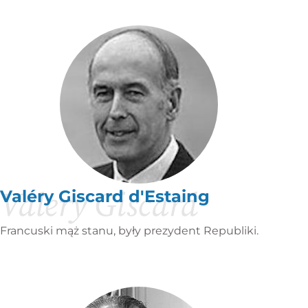
Valery Giscard
Valéry Giscard d'Estaing
Francuski mąż stanu, były prezydent Republiki.