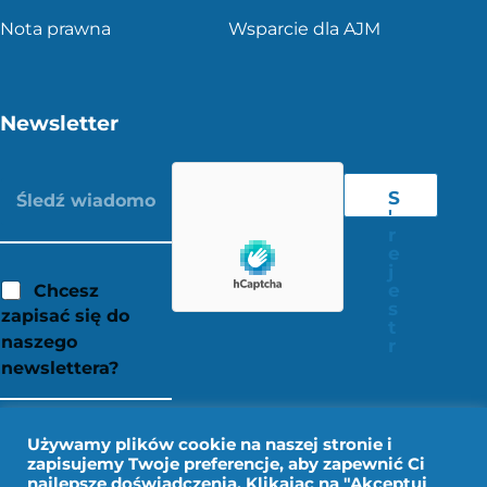
Nota prawna
Wsparcie dla AJM
Newsletter
S
'
r
e
j
e
Chcesz
s
zapisać się do
t
naszego
r
newslettera?
Używamy plików cookie na naszej stronie i
zapisujemy Twoje preferencje, aby zapewnić Ci
najlepsze doświadczenia. Klikając na "Akceptuj