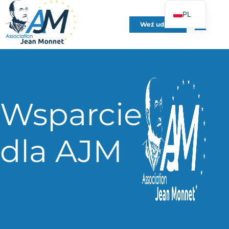
PL
Weź udział
FR
EN
DE
ES
IT
Wsparcie
PT
UK
dla AJM