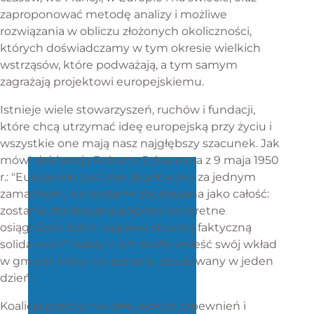
zaproponować metodę analizy i możliwe
rozwiązania w obliczu złożonych okoliczności,
których doświadczamy w tym okresie wielkich
wstrząsów, które podważają, a tym samym
zagrażają projektowi europejskiemu.
Istnieje wiele stowarzyszeń, ruchów i fundacji,
które chcą utrzymać ideę europejską przy życiu i
wszystkie one mają nasz najgłębszy szacunek. Jak
mówi deklaracja Roberta Schumana z 9 maja 1950
r.: "Europa nie zostanie zbudowana za jednym
zamachem, nie zostanie zbudowana jako całość:
zostanie zbudowana poprzez konkretne
osiągnięcia, które najpierw stworzą faktyczną
solidarność". Każdy z nas może wnieść swój wkład
w gmach, który nie zostanie zbudowany w jeden
dzień.
Koalicja państw nie dała jeszcze zapewnień i