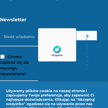
Newsletter
S
'
r
e
j
e
Chcesz
s
zapisać się do
t
naszego
r
newslettera?
Używamy plików cookie na naszej stronie i
zapisujemy Twoje preferencje, aby zapewnić Ci
najlepsze doświadczenia. Klikając na "Akceptuj
wszystko" zgadzasz się na używanie przez nas