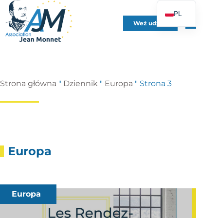
PL
Weź udział
FR
EN
DE
ES
Strona główna
"
Dziennik
"
Europa
"
Strona 3
IT
PT
UK
Europa
Europa