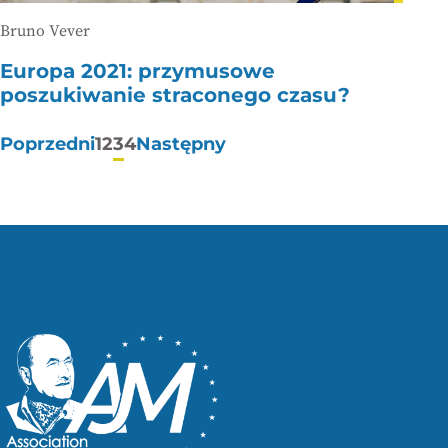
Bruno Vever
Europa 2021: przymusowe
poszukiwanie straconego czasu?
Stronicowanie
Poprzedni
1
2
3
4
Następny
wpisów