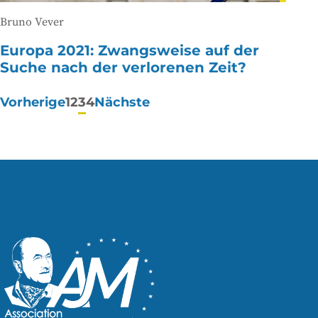
Bruno Vever
Europa 2021: Zwangsweise auf der
Suche nach der verlorenen Zeit?
Paginierung
Vorherige
1
2
3
4
Nächste
der
Beiträge