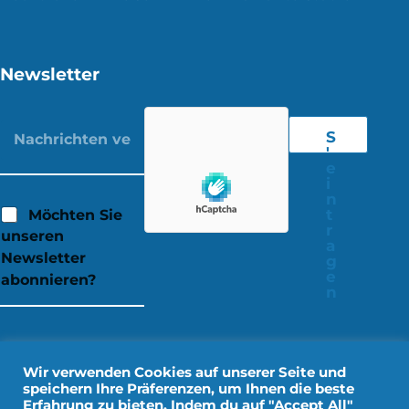
Newsletter
S
'
e
i
n
t
Möchten Sie
r
unseren
a
Newsletter
g
e
abonnieren?
n
Wir verwenden Cookies auf unserer Seite und
speichern Ihre Präferenzen, um Ihnen die beste
Erfahrung zu bieten. Indem du auf "Accept All"