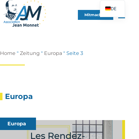
DE
Mitmachen
FR
EN
ES
IT
Home
"
Zeitung
"
Europa
"
Seite 3
PT
PL
UK
Europa
Europa