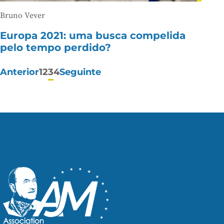
Bruno Vever
Europa 2021: uma busca compelida
pelo tempo perdido?
Paginação
Anterior
1
2
3
4
Seguinte
de
posts