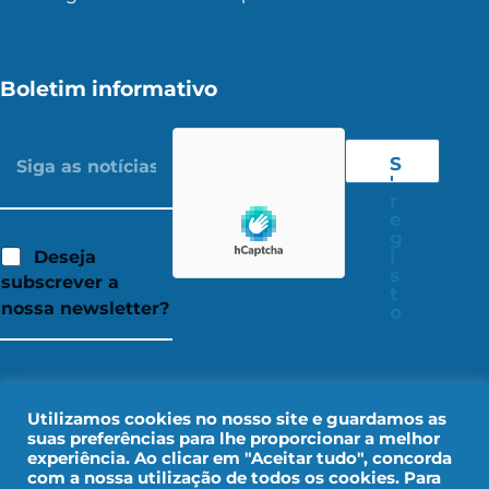
Boletim informativo
S
'
r
e
g
i
Deseja
s
subscrever a
t
nossa newsletter?
o
Utilizamos cookies no nosso site e guardamos as
suas preferências para lhe proporcionar a melhor
experiência. Ao clicar em "Aceitar tudo", concorda
com a nossa utilização de todos os cookies. Para