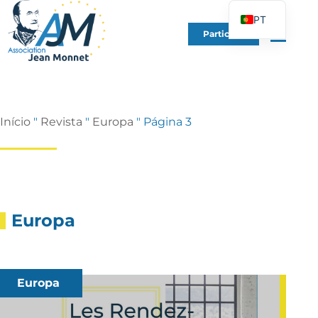
PT
Participe
FR
EN
DE
ES
Início
"
Revista
"
Europa
"
Página 3
IT
PL
UK
Europa
Europa