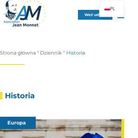
PL
Weź udział
FR
EN
DE
ES
Strona główna
"
Dziennik
"
Historia
IT
PT
UK
Historia
Europa