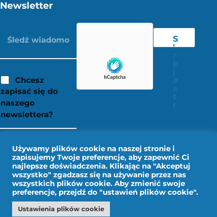
Newsletter
S
'
r
e
j
e
Chcesz
s
zapisać się do
t
naszego
r
newslettera?
Używamy plików cookie na naszej stronie i
zapisujemy Twoje preferencje, aby zapewnić Ci
najlepsze doświadczenia. Klikając na "Akceptuj
wszystko" zgadzasz się na używanie przez nas
wszystkich plików cookie. Aby zmienić swoje
preferencje, przejdź do "ustawień plików cookie".
Ustawienia plików cookie
Nota prawna