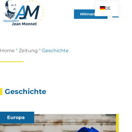
DE
Mitmachen
FR
EN
ES
IT
Home
"
Zeitung
"
Geschichte
PT
PL
UK
Geschichte
Europa