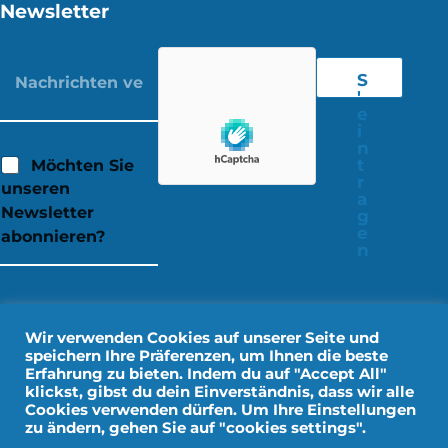
Newsletter
S
'
e
i
n
t
Möchten Sie
r
unseren
a
Newsletter
g
e
abonnieren?
n
Wir verwenden Cookies auf unserer Seite und
speichern Ihre Präferenzen, um Ihnen die beste
Erfahrung zu bieten. Indem du auf "Accept All"
klickst, gibst du dein Einverständnis, dass wir alle
Cookies verwenden dürfen. Um Ihre Einstellungen
zu ändern, gehen Sie auf "cookies settings".
Rechtliche Hinweise