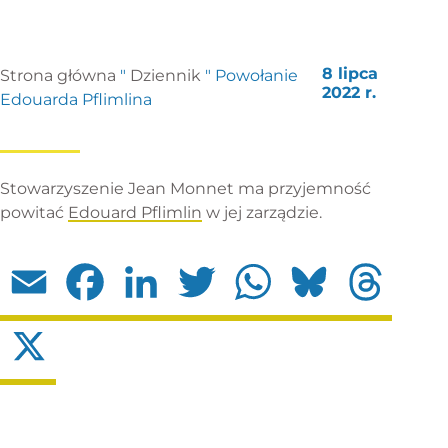
8 lipca
Strona główna
"
Dziennik
"
Powołanie
2022 r.
Edouarda Pflimlina
Stowarzyszenie Jean Monnet ma przyjemność
powitać
Edouard Pflimlin
w jej zarządzie.
Email
Facebook
LinkedIn
Twitter
WhatsApp
Bluesky
Threads
X