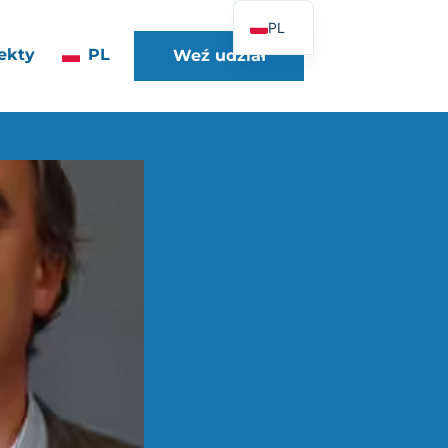
PL
ekty
PL
Weź udział
FR
EN
DE
ES
IT
PT
UK