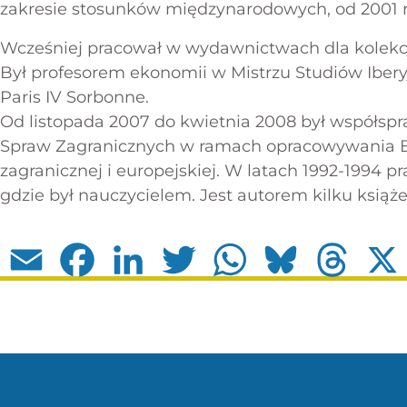
zakresie stosunków międzynarodowych, od 2001 r
Wcześniej pracował w wydawnictwach dla kolekcji 
Był profesorem ekonomii w Mistrzu Studiów Iberyj
Paris IV Sorbonne.
Od listopada 2007 do kwietnia 2008 był współsp
Spraw Zagranicznych w ramach opracowywania Biał
zagranicznej i europejskiej. W latach 1992-1994 p
gdzie był nauczycielem. Jest autorem kilku książe
Email
Facebook
LinkedIn
Twitter
WhatsApp
Bluesky
Thread