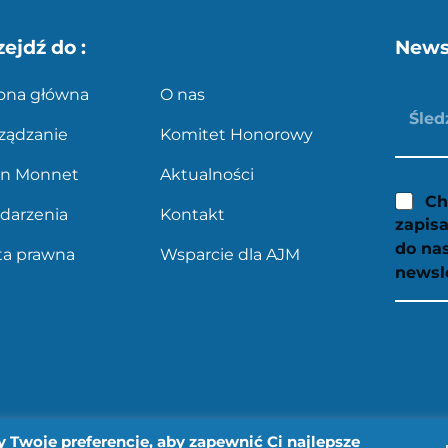
zejdź do :
News
rona główna
O nas
ządzanie
Komitet Honorowy
an Monnet
Aktualności
Ch
darzenia
Kontakt
zapisa
do na
ta prawna
Wsparcie dla AJM
newsl
 Twoje preferencje, aby zapewnić Ci najlepsze