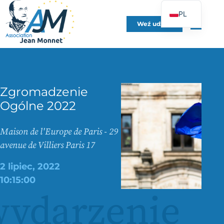
PL
Weź udział
FR
EN
DE
ES
Zgromadzenie
IT
Ogólne 2022
PT
UK
Maison de l'Europe de Paris - 29
avenue de Villiers Paris 17
2 lipiec, 2022
10:15:00
ydarzenie