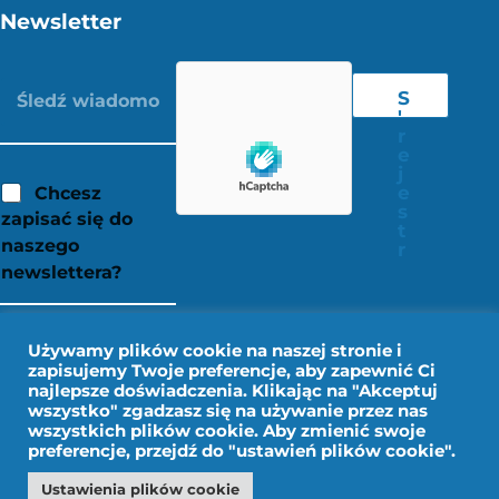
Newsletter
S
'
r
e
j
e
Chcesz
s
zapisać się do
t
naszego
r
newslettera?
Używamy plików cookie na naszej stronie i
zapisujemy Twoje preferencje, aby zapewnić Ci
najlepsze doświadczenia. Klikając na "Akceptuj
wszystko" zgadzasz się na używanie przez nas
wszystkich plików cookie. Aby zmienić swoje
preferencje, przejdź do "ustawień plików cookie".
Ustawienia plików cookie
Nota prawna