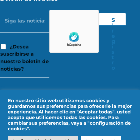
S
'
r
e
g
i
¿Desea
s
suscribirse a
t
nuestro boletín de
r
o
noticias?
En nuestro sitio web utilizamos cookies y
guardamos sus preferencias para ofrecerle la mejor
experiencia. Al hacer clic en "Aceptar todas", usted
acepta que utilicemos todas las cookies. Para
cambiar sus preferencias, vaya a "configuración de
cookies".
Aviso legal
Datos personales