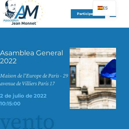
ES
Participe en
FR
EN
DE
IT
Asamblea General
PT
2022
PL
UK
Maison de l'Europe de Paris - 29
avenue de Villiers Paris 17
2 de julio de 2022
10:15:00
vento