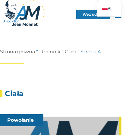
PL
Weź udział
FR
EN
DE
ES
Strona główna
"
Dziennik
"
Ciała
"
Strona 4
IT
PT
UK
Ciała
Powołanie