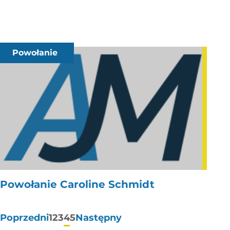
Powołanie
Powołanie Caroline Schmidt
Stronicowanie
Poprzedni
1
2
3
4
5
Następny