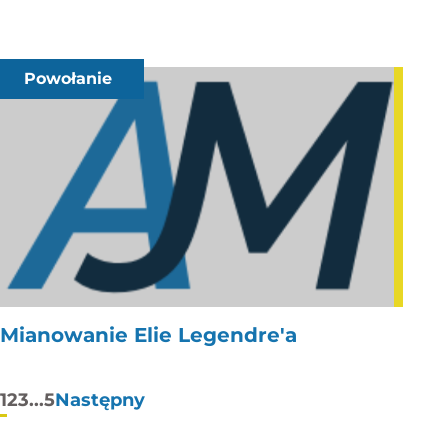
Powołanie
Mianowanie Elie Legendre'a
Stronicowanie
1
2
3
...
5
Następny
wpisów