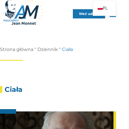
PL
Weź udział
FR
EN
DE
ES
Strona główna
"
Dziennik
"
Ciała
IT
PT
UK
Ciała