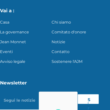
Vai a :
Casa
Chi siamo
La governance
Comitato d'onore
Jean Monnet
Notizie
Eventi
Contatto
Avviso legale
Sostenere l'AJM
Newsletter
S
'
r