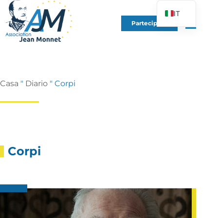
IT
Partecipare
FR
EN
DE
ES
Casa
"
Diario
"
Corpi
PT
PL
UK
Corpi