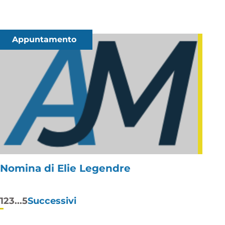
Appuntamento
Nomina di Elie Legendre
Paginazione
1
2
3
...
5
Successivi
degli