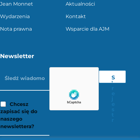
Jean Monnet
Aktualności
Wydarzenia
Kontakt
Nota prawna
Wsparcie dla AJM
Newsletter
S
'
r
e
j
e
Chcesz
s
zapisać się do
t
naszego
r
newslettera?