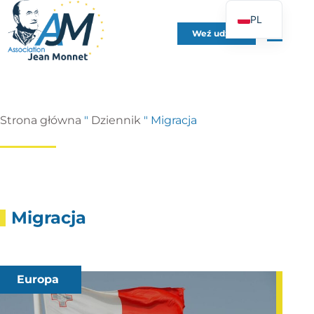
PL
Weź udział
FR
EN
DE
ES
Strona główna
"
Dziennik
"
Migracja
IT
PT
UK
Migracja
Europa