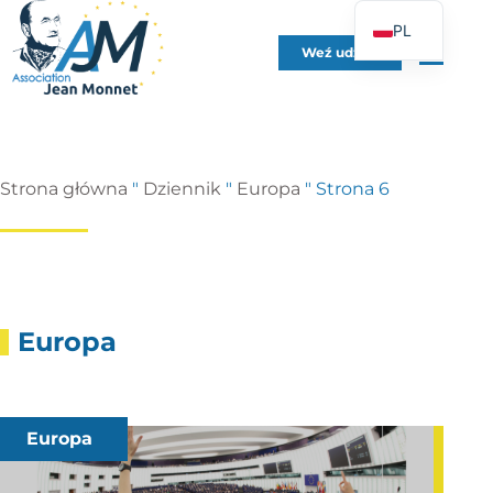
PL
Weź udział
FR
EN
DE
ES
Strona główna
"
Dziennik
"
Europa
"
Strona 6
IT
PT
UK
Europa
Europa