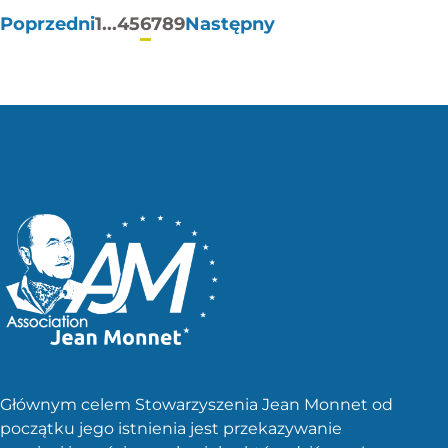
Stronicowanie
Poprzedni
1
...
4
5
6
7
8
9
Następny
wpisów
Głównym celem Stowarzyszenia Jean Monnet od
początku jego istnienia jest przekazywanie