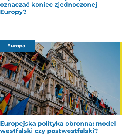
oznaczać koniec zjednoczonej
Europy?
Europa
Europejska polityka obronna: model
westfalski czy postwestfalski?