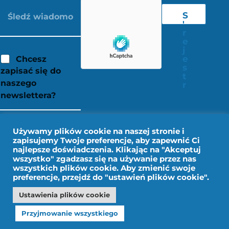
S
'
r
e
j
e
Chcesz
s
zapisać się do
t
naszego
r
newslettera?
Używamy plików cookie na naszej stronie i
zapisujemy Twoje preferencje, aby zapewnić Ci
najlepsze doświadczenia. Klikając na "Akceptuj
wszystko" zgadzasz się na używanie przez nas
wszystkich plików cookie. Aby zmienić swoje
preferencje, przejdź do "ustawień plików cookie".
Ustawienia plików cookie
Nota prawna
Dane osobowe
Przyjmowanie wszystkiego
Projekt IMPALA