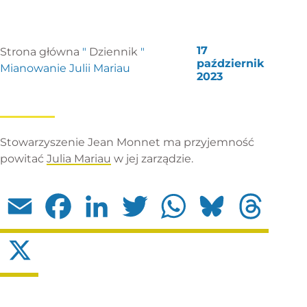
17
Strona główna
"
Dziennik
"
październik
Mianowanie Julii Mariau
2023
Stowarzyszenie Jean Monnet ma przyjemność
powitać
Julia Mariau
w jej zarządzie.
Email
Facebook
LinkedIn
Twitter
WhatsApp
Bluesky
Threads
X