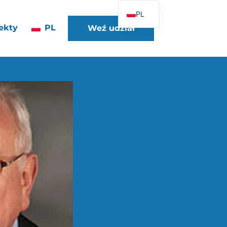
PL
ekty
PL
Weź udział
FR
EN
DE
ES
IT
PT
UK