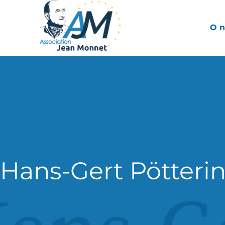
O n
Hans-Gert Pötteri