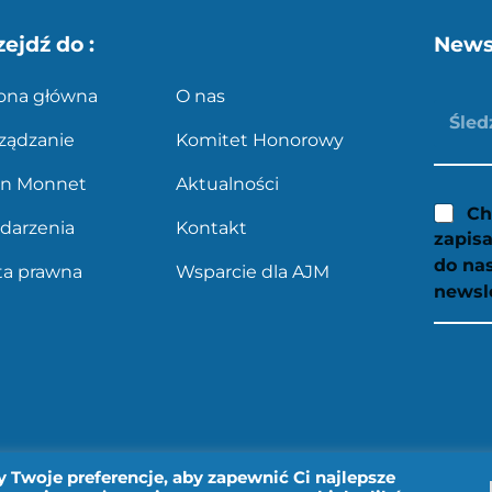
zejdź do :
News
rona główna
O nas
ządzanie
Komitet Honorowy
an Monnet
Aktualności
Ch
darzenia
Kontakt
zapisa
do na
ta prawna
Wsparcie dla AJM
newsl
 Twoje preferencje, aby zapewnić Ci najlepsze