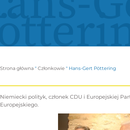
ans-G
ötteri
Strona główna
"
Członkowie
"
Hans-Gert Pöttering
Niemiecki polityk, członek CDU i Europejskiej Pa
Europejskiego.