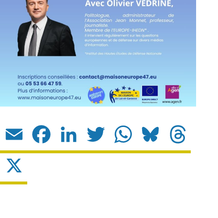
Email
Facebook
LinkedIn
Twitter
WhatsApp
Bluesky
Threads
X