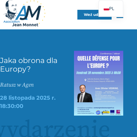
PL
Weź udział
FR
EN
DE
ES
Jaka obrona dla
IT
Europy?
PT
UK
Ratusz w Agen
28 listopada 2025 r.
18:30:00
ydarzenie