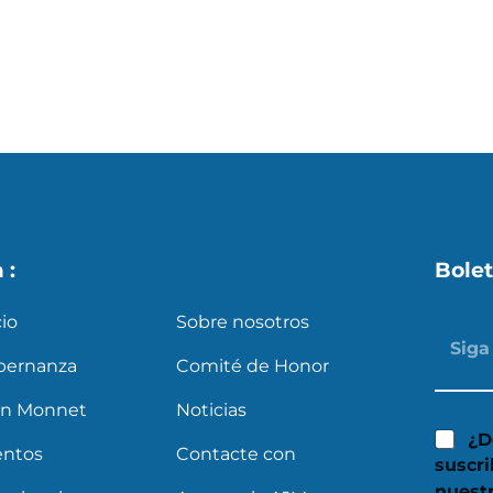
s
X
a :
Bolet
cio
Sobre nosotros
bernanza
Comité de Honor
an Monnet
Noticias
¿D
entos
Contacte con
suscri
nuest