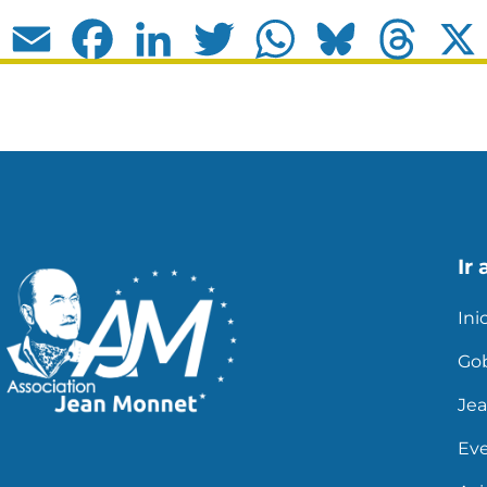
Email
Facebook
LinkedIn
Twitter
WhatsApp
Bluesky
Thread
Ir 
Ini
Go
Je
Ev