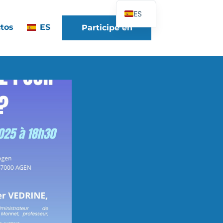
ES
tos
ES
Participe en
FR
EN
DE
IT
PT
PL
UK