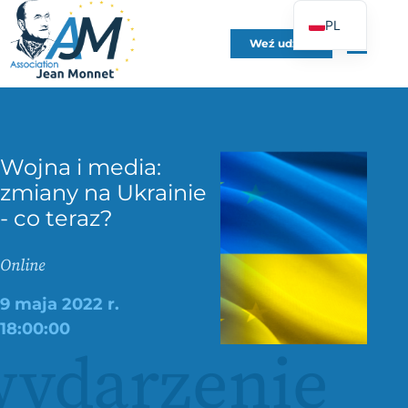
PL
Weź udział
FR
EN
DE
ES
Wojna i media:
IT
zmiany na Ukrainie
PT
- co teraz?
UK
Online
9 maja 2022 r.
18:00:00
ydarzenie