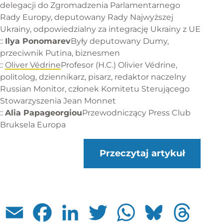
delegacji do Zgromadzenia Parlamentarnego
Rady Europy, deputowany Rady Najwyższej
Ukrainy, odpowiedzialny za integrację Ukrainy z UE
::
Ilya Ponomarev
Były deputowany Dumy,
przeciwnik Putina, biznesmen
::
Oliver Védrine
Profesor (H.C.) Olivier Védrine,
politolog, dziennikarz, pisarz, redaktor naczelny
Russian Monitor, członek Komitetu Sterującego
Stowarzyszenia Jean Monnet
::
Alia Papageorgiou
Przewodniczący
Press Club
Bruksela Europa
Przeczytaj artykuł
Email
Facebook
LinkedIn
Twitter
WhatsApp
Bluesky
Threads