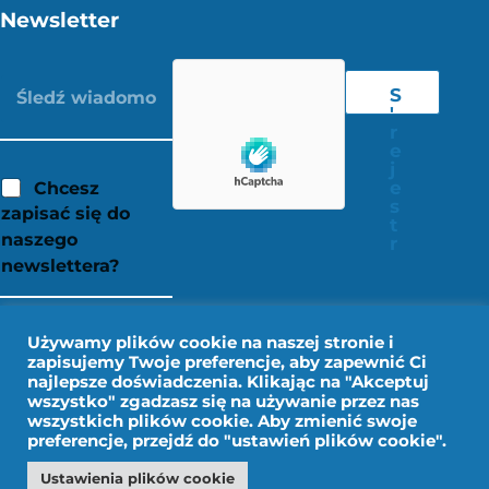
Newsletter
S
'
r
e
j
e
Chcesz
s
zapisać się do
t
naszego
r
newslettera?
Używamy plików cookie na naszej stronie i
zapisujemy Twoje preferencje, aby zapewnić Ci
najlepsze doświadczenia. Klikając na "Akceptuj
wszystko" zgadzasz się na używanie przez nas
wszystkich plików cookie. Aby zmienić swoje
preferencje, przejdź do "ustawień plików cookie".
Ustawienia plików cookie
Nota prawna