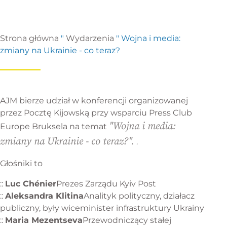
Strona główna
"
Wydarzenia
"
Wojna i media:
zmiany na Ukrainie - co teraz?
AJM bierze udział w konferencji organizowanej
przez Pocztę Kijowską przy wsparciu
Press Club
"Wojna i media:
Europe Bruksela
na temat
zmiany na Ukrainie - co teraz?".
.
Głośniki to
::
Luc Chénier
Prezes Zarządu Kyiv Post
::
Aleksandra Klitina
Analityk polityczny, działacz
publiczny, były wiceminister infrastruktury Ukrainy
::
Maria Mezentseva
Przewodniczący stałej