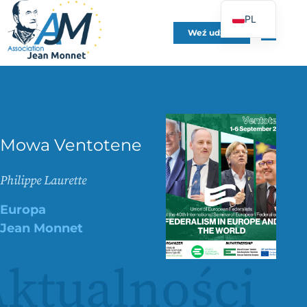
PL
Weź udział
FR
EN
DE
ES
IT
Mowa Ventotene
PT
UK
Philippe Laurette
Europa
Jean Monnet
ktualności