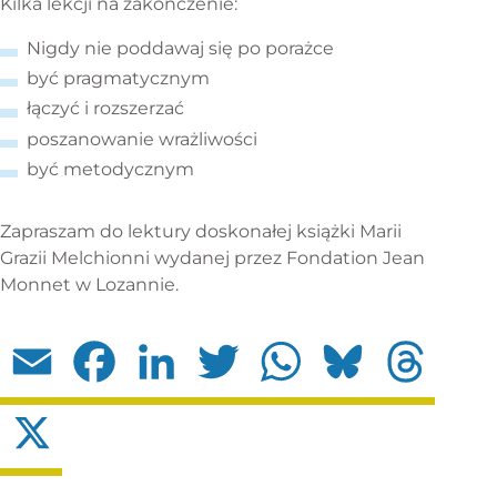
Kilka lekcji na zakończenie:
Nigdy nie poddawaj się po porażce
być pragmatycznym
łączyć i rozszerzać
poszanowanie wrażliwości
być metodycznym
Zapraszam do lektury doskonałej książki Marii
Grazii Melchionni wydanej przez Fondation Jean
Monnet w Lozannie.
Email
Facebook
LinkedIn
Twitter
WhatsApp
Bluesky
Threads
X