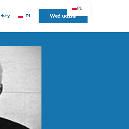
PL
ekty
PL
Weź udział
FR
EN
DE
ES
IT
PT
UK