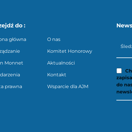
zejdź do :
News
rona główna
O nas
ządzanie
Komitet Honorowy
an Monnet
Aktualności
Ch
darzenia
Kontakt
zapisa
do na
ta prawna
Wsparcie dla AJM
newsl