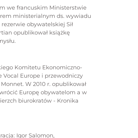
na:
ym we francuskim Ministerstwie
problem
orem ministerialnym ds. wywiadu
rezerwie obywatelskiej Sił
ertian opublikował książkę
ązanie?
mysłu.
skiego Komitetu Ekonomiczno-
e Vocal Europe i przewodniczy
Monnet. W 2010 r. opublikował
zywrócić Europę obywatelom
a w
erzch biurokratów - Kronika
tracja: Igor Salomon,