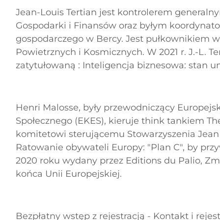
strategicz
Jean-Louis Tertian jest kontrolerem generaln
Europa, 
Gospodarki i Finansów oraz byłym koordynat
gospodarczego w Bercy. Jest pułkownikiem w 
Powietrznych i Kosmicznych. W 2021 r. J.-L. T
czy rozwi
zatytułowaną :
Inteligencja biznesowa: stan u
Henri Malosse, były przewodniczący Europej
Społecznego (EKES), kieruje think tankiem Th
komitetowi sterującemu Stowarzyszenia Jean 
Ratowanie obywateli Europy: "Plan C", by pr
2020 roku wydany przez Editions du Palio,
Zmi
końca Unii Europejskiej
.
Bezpłatny wstęp z rejestracją -
Kontakt i rejes