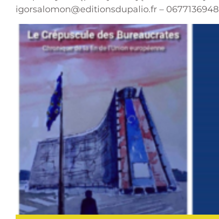
igorsalomon@editionsdupalio.fr
– 0677136948