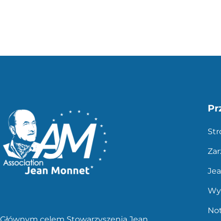
Pr
St
Zar
Je
Wy
No
Głównym celem Stowarzyszenia Jean