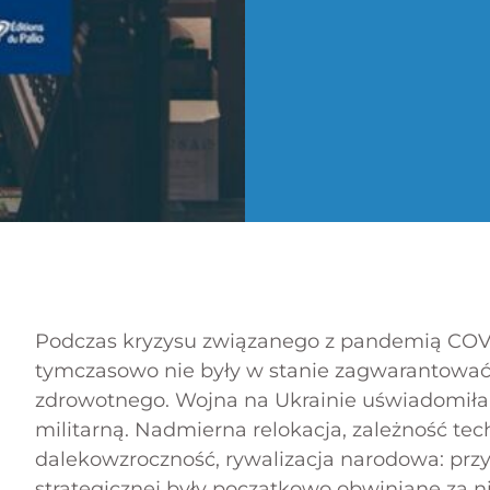
Podczas kryzysu związanego z pandemią COVID
tymczasowo nie były w stanie zagwarantować
zdrowotnego. Wojna na Ukrainie uświadomiła 
militarną. Nadmierna relokacja, zależność tec
dalekowzroczność, rywalizacja narodowa: przy
strategicznej były początkowo obwiniane za n