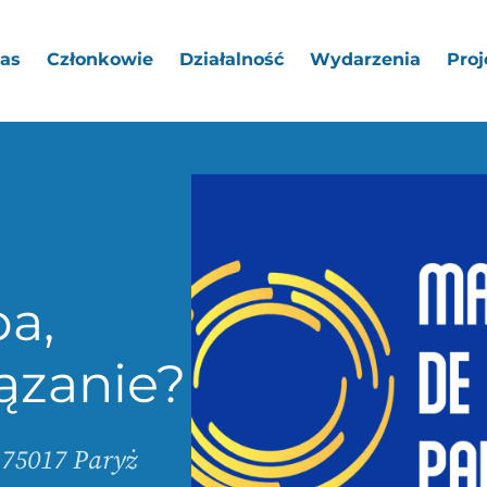
as
Członkowie
Działalność
Wydarzenia
Proj
pa,
ązanie?
- 75017 Paryż