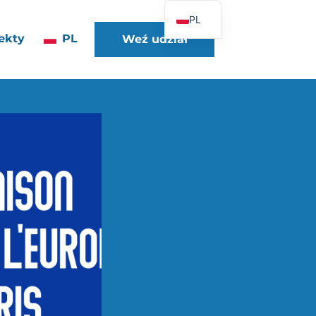
PL
ekty
PL
Weź udział
FR
EN
DE
ES
IT
PT
UK