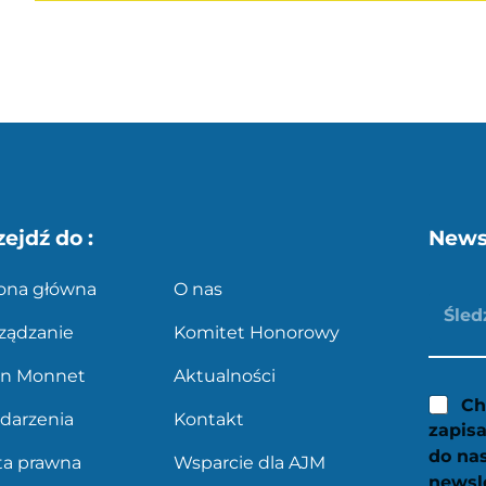
zejdź do :
News
rona główna
O nas
ządzanie
Komitet Honorowy
an Monnet
Aktualności
Ch
darzenia
Kontakt
zapisa
do na
ta prawna
Wsparcie dla AJM
newsl