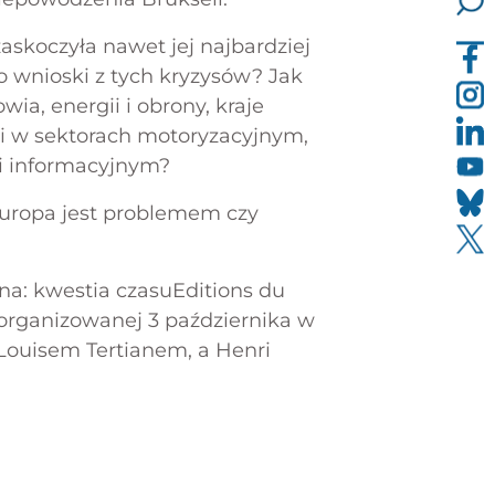
askoczyła nawet jej najbardziej
o wnioski z tych kryzysów? Jak
a, energii i obrony, kraje
ji w sektorach motoryzacyjnym,
i informacyjnym?
 Europa jest problemem czy
na: kwestia czasu
Editions du
zorganizowanej 3 października w
o
Louisem Tertianem, a Henri
ość