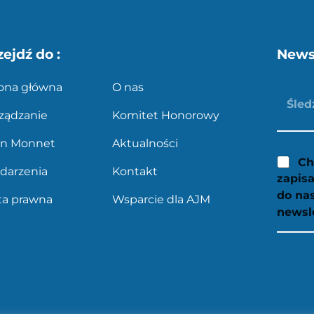
zejdź do :
News
rona główna
O nas
ządzanie
Komitet Honorowy
an Monnet
Aktualności
Ch
darzenia
Kontakt
zapisa
do na
ta prawna
Wsparcie dla AJM
newsl