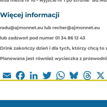
linia metra nr 10 - wyjście nr 1 po stronie "Bd Mu
Więcej informacji
radu@ajmonnet.eu lub recher@ajmonnet.eu
lub zadzwoń pod numer 01 34 86 12 43
Drink zakończy dzień i dla tych, którzy chcą to 
Planowana jest również wycieczka z przewodn
Email
Facebook
LinkedIn
Twitter
WhatsApp
Bluesky
Thread