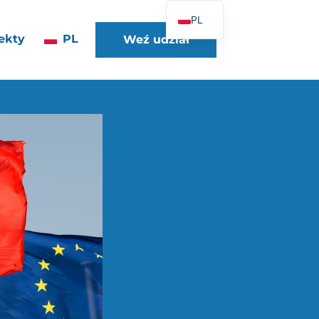
PL
ekty
PL
Weź udział
FR
EN
DE
ES
IT
PT
UK