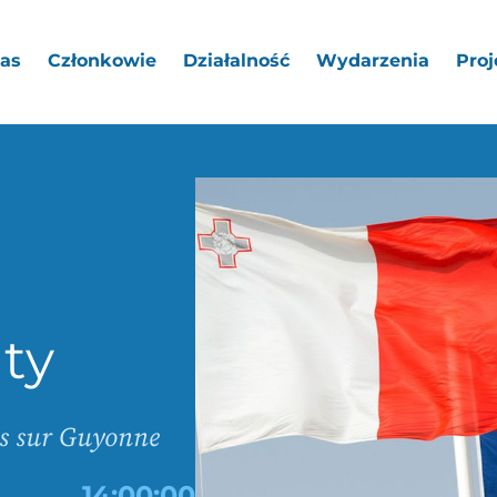
as
Członkowie
Działalność
Wydarzenia
Proj
ty
es sur Guyonne
14:00:00