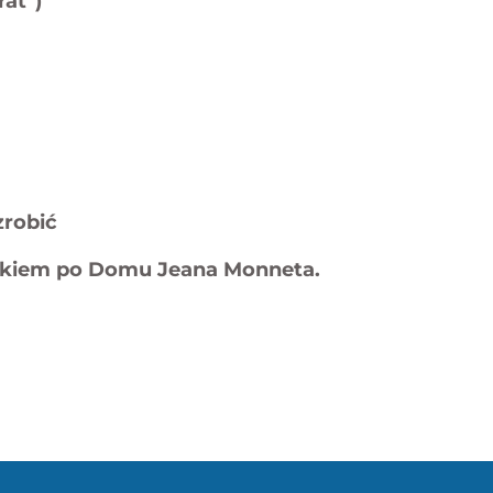
rat")
zrobić
ikiem po Domu Jeana Monneta.
s
X