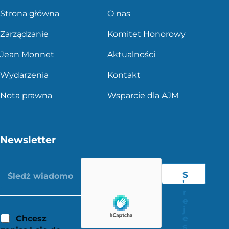
Strona główna
O nas
Zarządzanie
Komitet Honorowy
Jean Monnet
Aktualności
Wydarzenia
Kontakt
Nota prawna
Wsparcie dla AJM
Newsletter
S
'
r
e
j
e
Chcesz
s