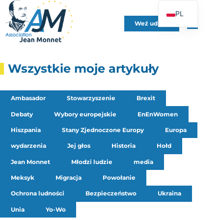
PL
Weź udział
FR
EN
DE
Wszystkie moje artykuły
ES
IT
Ambasador
Stowarzyszenie
Brexit
PT
Debaty
Wybory europejskie
EnEnWomen
UK
Hiszpania
Stany Zjednoczone Europy
Europa
wydarzenia
Jej głos
Historia
Hołd
Jean Monnet
Młodzi ludzie
media
Meksyk
Migracja
Powołanie
Ochrona ludności
Bezpieczeństwo
Ukraina
Unia
Yo-Wo