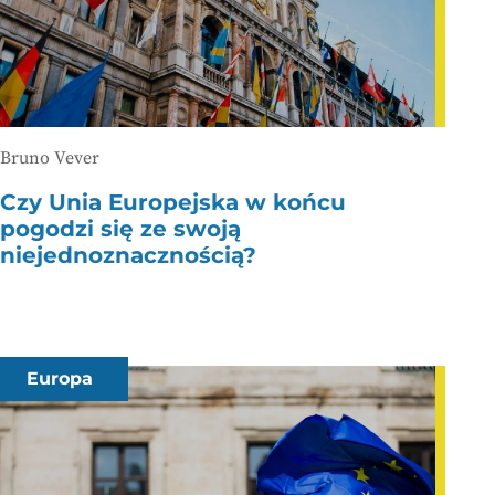
Bruno Vever
Czy Unia Europejska w końcu
pogodzi się ze swoją
niejednoznacznością?
Europa