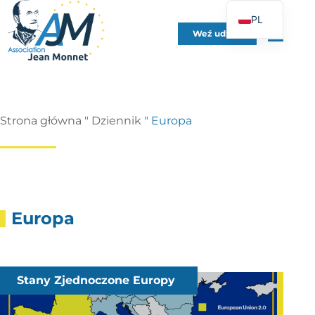
PL
Weź udział
FR
EN
DE
ES
Strona główna
"
Dziennik
"
Europa
IT
PT
UK
Europa
Stany Zjednoczone Europy