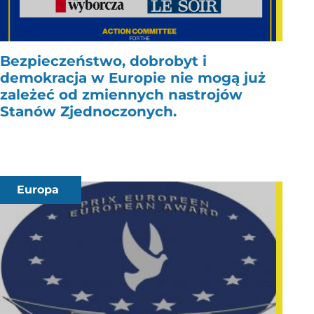
Bezpieczeństwo, dobrobyt i
demokracja w Europie nie mogą już
zależeć od zmiennych nastrojów
Stanów Zjednoczonych.
Europa