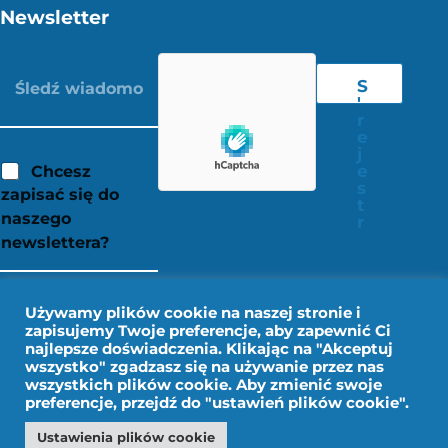
Newsletter
S
'
r
e
j
e
Chcesz
s
zapisać się do
t
naszego
r
newslettera?
Używamy plików cookie na naszej stronie i
zapisujemy Twoje preferencje, aby zapewnić Ci
najlepsze doświadczenia. Klikając na "Akceptuj
wszystko" zgadzasz się na używanie przez nas
wszystkich plików cookie. Aby zmienić swoje
preferencje, przejdź do "ustawień plików cookie".
Ustawienia plików cookie
Nota prawna