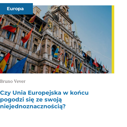
Europa
Bruno Vever
Czy Unia Europejska w końcu
pogodzi się ze swoją
niejednoznacznością?