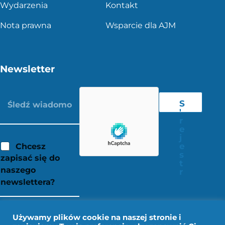
Wydarzenia
Kontakt
Nota prawna
Wsparcie dla AJM
Newsletter
S
'
r
e
j
e
Chcesz
s
zapisać się do
t
naszego
r
newslettera?
Używamy plików cookie na naszej stronie i