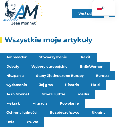
PL
Weź udział
FR
EN
DE
Wszystkie moje artykuły
ES
IT
Ambasador
Stowarzyszenie
Brexit
PT
Debaty
Wybory europejskie
EnEnWomen
UK
Hiszpania
Stany Zjednoczone Europy
Europa
wydarzenia
Jej głos
Historia
Hołd
Jean Monnet
Młodzi ludzie
media
Meksyk
Migracja
Powołanie
Ochrona ludności
Bezpieczeństwo
Ukraina
Unia
Yo-Wo