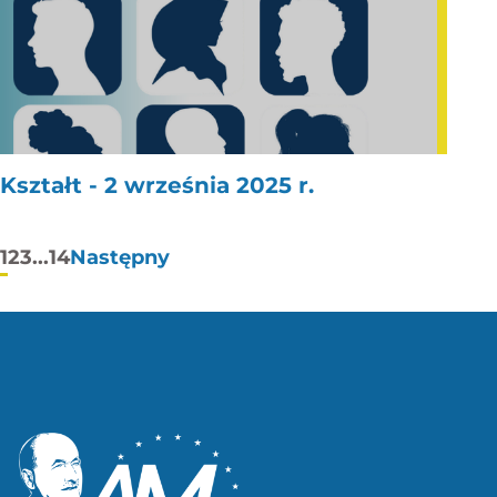
Kształt - 2 września 2025 r.
Stronicowanie
1
2
3
...
14
Następny
wpisów