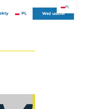
PL
ekty
PL
Weź udział
FR
EN
DE
ES
IT
PT
UK