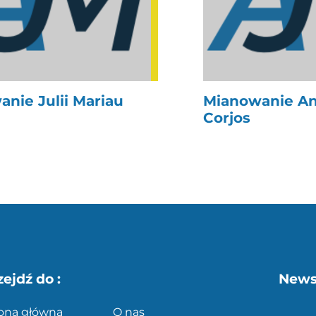
nie Julii Mariau
Mianowanie An
Corjos
zejdź do :
News
rona główna
O nas