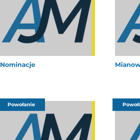
Nominacje
Mianowa
Powołanie
Powoł