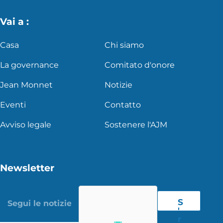
Vai a :
Casa
Chi siamo
La governance
Comitato d'onore
Jean Monnet
Notizie
Eventi
Contatto
Avviso legale
Sostenere l'AJM
Newsletter
S
'
r