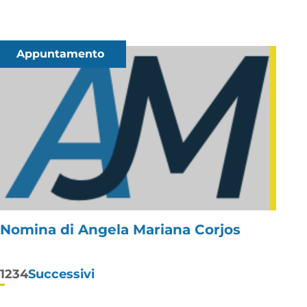
Appuntamento
Nomina di Angela Mariana Corjos
Paginazione
1
2
3
4
Successivi
degli