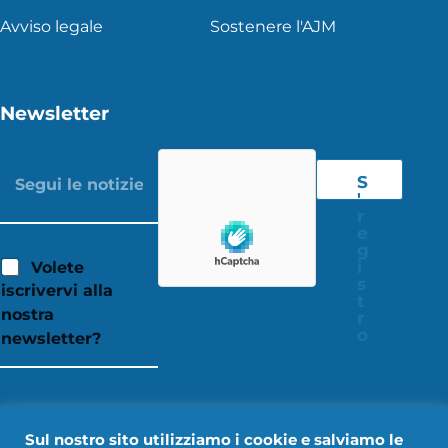
Avviso legale
Sostenere l'AJM
Newsletter
S
'
r
e
g
i
Volete
s
iscrivervi alla
t
nostra
r
o
newsletter?
Sul nostro sito utilizziamo i cookie e salviamo le