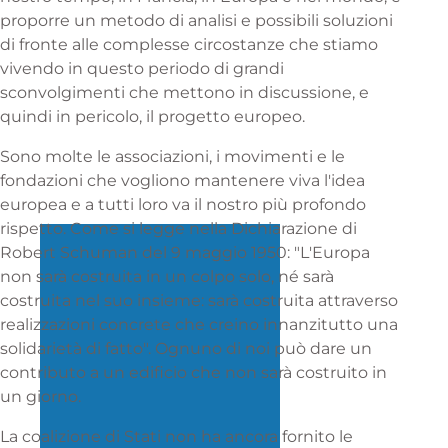
proporre un metodo di analisi e possibili soluzioni
di fronte alle complesse circostanze che stiamo
vivendo in questo periodo di grandi
sconvolgimenti che mettono in discussione, e
quindi in pericolo, il progetto europeo.
Sono molte le associazioni, i movimenti e le
fondazioni che vogliono mantenere viva l'idea
europea e a tutti loro va il nostro più profondo
rispetto. Come si legge nella Dichiarazione di
Robert Schuman del 9 maggio 1950: "L'Europa
non sarà costruita in un colpo solo, né sarà
costruita nel suo insieme: sarà costruita attraverso
realizzazioni concrete che creino innanzitutto una
solidarietà di fatto". Ognuno di noi può dare un
contributo a un edificio che non sarà costruito in
un giorno.
La coalizione di Stati non ha ancora fornito le