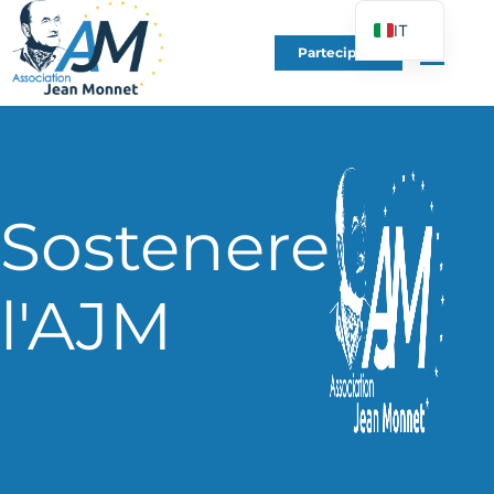
IT
Partecipare
FR
EN
DE
ES
PT
Sostenere
PL
UK
l'AJM