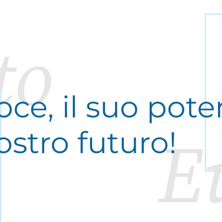
to
ce, il suo potere
ostro futuro!
E