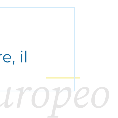
, il
uropeo