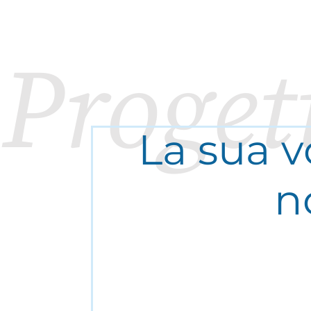
Proget
La sua vo
n