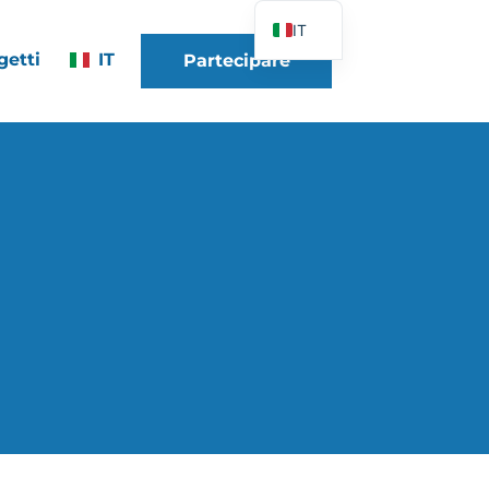
IT
getti
IT
Partecipare
FR
EN
DE
ES
PT
PL
UK