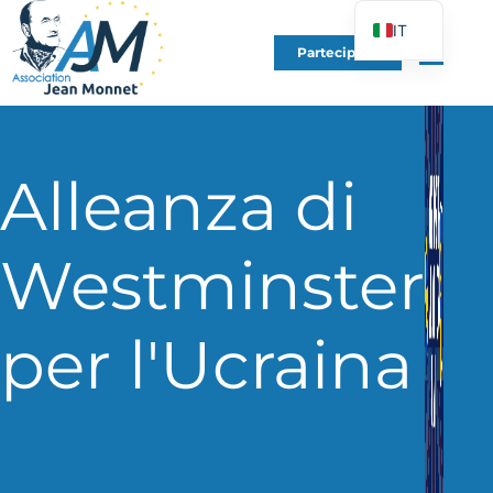
IT
Partecipare
FR
EN
DE
ES
Alleanza di
PT
PL
Westminster
UK
per l'Ucraina