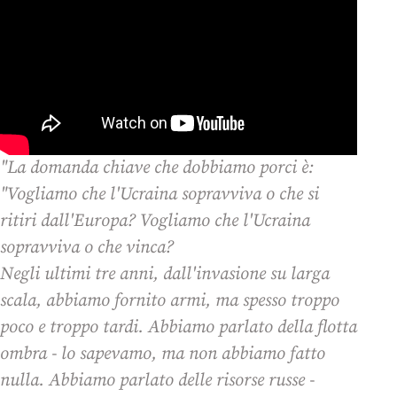
"La domanda chiave che dobbiamo porci è:
"Vogliamo che l'Ucraina sopravviva o che si
ritiri dall'Europa? Vogliamo che l'Ucraina
sopravviva o che vinca?
Negli ultimi tre anni, dall'invasione su larga
scala, abbiamo fornito armi, ma spesso troppo
poco e troppo tardi. Abbiamo parlato della flotta
ombra - lo sapevamo, ma non abbiamo fatto
nulla. Abbiamo parlato delle risorse russe -