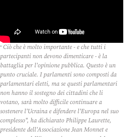
Ciò che è molto importante - e che tutti i
"
partecipanti non devono dimenticare - è la
battaglia per l'opinione pubblica. Questo è un
punto cruciale. I parlamenti sono composti da
parlamentari eletti, ma se questi parlamentari
non hanno il sostegno dei cittadini che li
votano, sarà molto difficile continuare a
sostenere l'Ucraina e difendere l'Europa nel suo
complesso", ha dichiarato Philippe Laurette,
presidente dell'Associazione Jean Monnet e