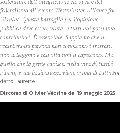
sostenitore dell'integrazione europea e del
federalismo all'evento Westminster Alliance for
Ukraine.
Questa battaglia per l'opinione
pubblica deve essere vinta, e tutti noi possiamo
contribuirvi. È essenziale. Sappiamo che in
realtà molte persone non conoscono i trattati,
non li leggono e talvolta non li capiscono. Ma
quello che la gente capisce, nella vita di tutti i
giorni, è che la sicurezza viene prima di tutto.
ha
detto Laurette
Discorso di Olivier Védrine del 19 maggio 2025