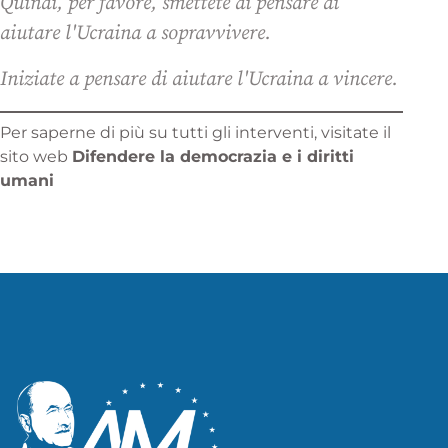
Quindi, per favore, smettete di pensare di
aiutare l'Ucraina a sopravvivere.
Iniziate a pensare di aiutare l'Ucraina a vincere.
Per saperne di più su tutti gli interventi, visitate il
sito web
Difendere la democrazia e i diritti
umani