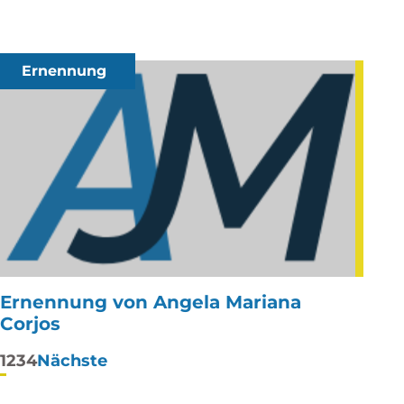
Ernennung
Ernennung von Angela Mariana
Corjos
Paginierung
1
2
3
4
Nächste
der