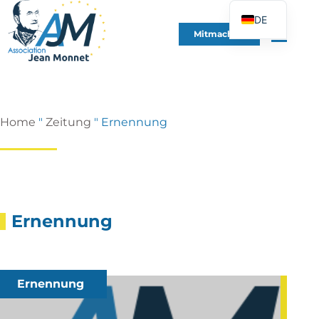
DE
Mitmachen
FR
EN
ES
IT
Home
"
Zeitung
"
Ernennung
PT
PL
UK
Ernennung
Ernennung