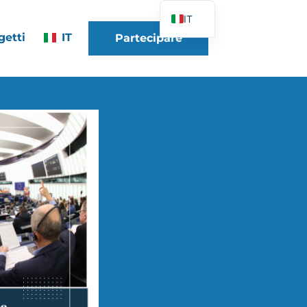
IT
getti
IT
Partecipare
FR
EN
DE
ES
PT
PL
UK