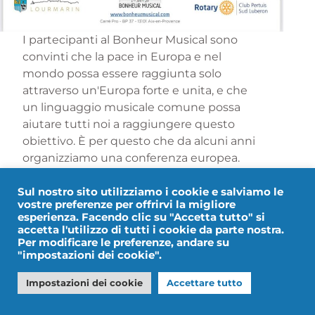
I partecipanti al Bonheur Musical sono
convinti che la pace in Europa e nel
mondo possa essere raggiunta solo
attraverso un'Europa forte e unita, e che
un linguaggio musicale comune possa
aiutare tutti noi a raggiungere questo
obiettivo. È per questo che da alcuni anni
organizziamo una conferenza europea.
Quest'anno Olivier Védrine, specialista in
geopolitica europea e Ucraina, parlerà del
Sul nostro sito utilizziamo i cookie e salviamo le
vostre preferenze per offrirvi la migliore
ruolo dell'Europa nella guerra in Ucraina e
esperienza. Facendo clic su "Accetta tutto" si
delle minacce sottostanti.
accetta l'utilizzo di tutti i cookie da parte nostra.
Per modificare le preferenze, andare su
"impostazioni dei cookie".
Impostazioni dei cookie
Accettare tutto