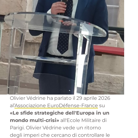
Olivier Védrine ha parlato il 29 aprile 2026
al’
Associazione EuroDéfense-France
su
«Le sfide strategiche dell'Europa in un
mondo multi-crisi»
all'Ecole Militaire di
Parigi. Olivier Védrine vede un ritorno
degli imperi che cercano di controllare le