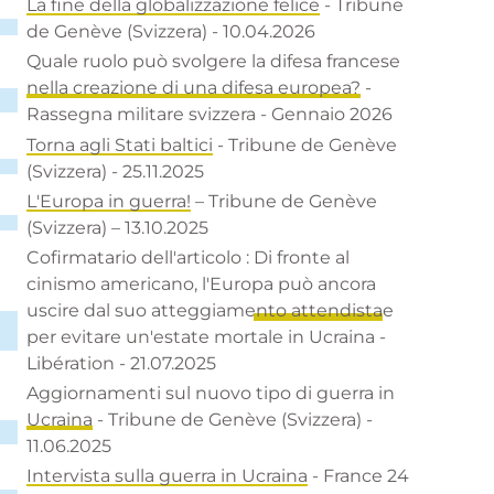
La fine della globalizzazione felice
- Tribune
de Genève (Svizzera) - 10.04.2026
Quale ruolo può svolgere la difesa francese
nella creazione di una difesa europea?
-
Rassegna militare svizzera - Gennaio 2026
Torna agli Stati baltici
- Tribune de Genève
(Svizzera) - 25.11.2025
L'Europa in guerra!
– Tribune de Genève
(Svizzera) – 13.10.2025
Cofirmatario dell'articolo :
Di fronte al
cinismo americano, l'Europa può ancora
uscire dal suo atteggiamento attendista
e
per evitare un'estate mortale in Ucraina
-
Libération - 21.07.2025
Aggiornamenti sul nuovo tipo di guerra in
Ucraina
- Tribune de Genève (Svizzera) -
11.06.2025
Intervista sulla guerra in Ucraina
- France 24