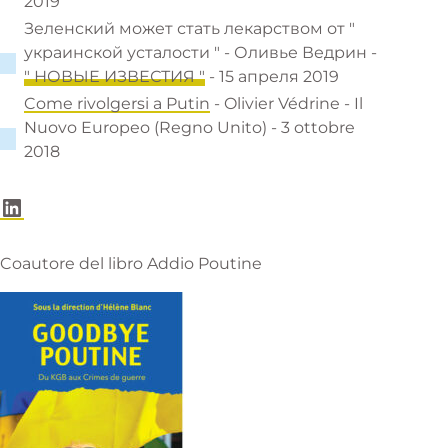
2019
Зеленский может стать лекарством от "
украинской усталости " - Оливье Ведрин -
" НОВЫЕ ИЗВЕСТИЯ "
- 15 апреля 2019
Come rivolgersi a Putin
- Olivier Védrine - Il
Nuovo Europeo (Regno Unito) - 3 ottobre
2018
LinkedIn
Coautore del libro Addio Poutine