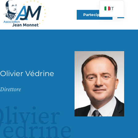
IT
Partecipare
FR
EN
DE
ES
PT
PL
Olivier Védrine
UK
Direttore
livier
édrine