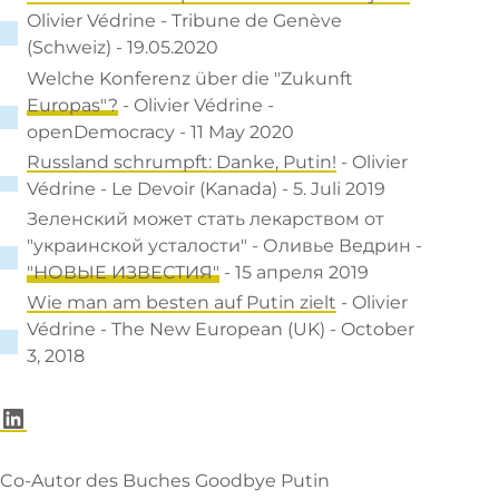
Olivier Védrine - Tribune de Genève
(Schweiz) - 19.05.2020
Welche Konferenz über die "Zukunft
Europas"?
- Olivier Védrine -
openDemocracy - 11 May 2020
Russland schrumpft: Danke, Putin!
- Olivier
Védrine - Le Devoir (Kanada) - 5. Juli 2019
Зеленский может стать лекарством от
"украинской усталости" - Оливье Ведрин -
"НОВЫЕ ИЗВЕСТИЯ"
- 15 апреля 2019
Wie man am besten auf Putin zielt
- Olivier
Védrine - The New European (UK) - October
3, 2018
LinkedIn
Co-Autor des Buches Goodbye Putin