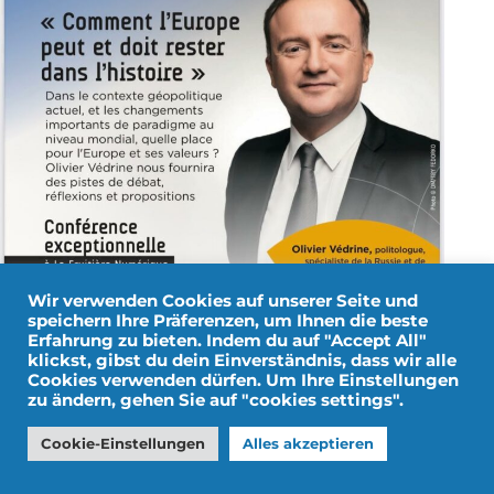
Wir verwenden Cookies auf unserer Seite und
speichern Ihre Präferenzen, um Ihnen die beste
Erfahrung zu bieten. Indem du auf "Accept All"
klickst, gibst du dein Einverständnis, dass wir alle
Cookies verwenden dürfen. Um Ihre Einstellungen
zu ändern, gehen Sie auf "cookies settings".
Cookie-Einstellungen
Alles akzeptieren
Die Teilnehmer von Bonheur Musical sind