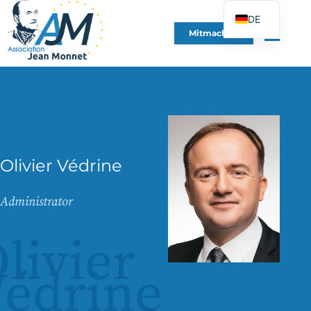
DE
Mitmachen
FR
EN
ES
IT
PT
PL
Olivier Védrine
UK
Administrator
livier
édrine