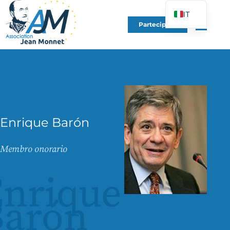
IT
Partecipare
FR
EN
DE
ES
PT
PL
Enrique Barón
UK
Membro onorario
nrique
Barón