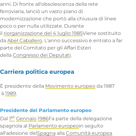
anni. Di fronte all'obsolescenza della rete
ferroviaria, lanciò un vasto piano di
modernizzazione che portò alla chiusura di linee
poco o per nulla utilizzate. Durante
il
riorganizzazione del 4 luglio 1985
Viene sostituito
da
Abel Caballero
. L'anno successivo è entrato a far
parte del Comitato per gli Affari Esteri
della
Congresso dei Deputati
.
Carriera politica europea
È presidente della
Movimento europeo
da
1987
à
1989
.
Presidente del Parlamento europeo
er
Dal
1
Gennaio
1986
Fa parte della delegazione
spagnola al
Parlamento europeo
in seguito
all'adesione del
Spagna
alla
Comunità europea
.