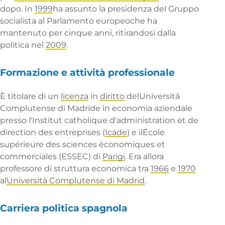
dopo. In
1999
ha assunto la presidenza del
Gruppo
socialista al Parlamento europeo
che ha
mantenuto per cinque anni, ritirandosi dalla
politica nel
2009
.
Formazione e attività professionale
È titolare di un
licenza
in
diritto
del
Università
Complutense di Madrid
e in economia aziendale
presso l'Institut catholique d'administration et de
direction des entreprises (
Icade
) e il
École
supérieure des sciences économiques et
commerciales
(ESSEC) di
Parigi
. Era allora
professore di struttura economica tra
1966
e
1970
al
Università Complutense di Madrid
.
Carriera politica spagnola