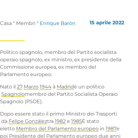
15 aprile 2022
Casa
"
Membri
"
Enrique Barón
Politico spagnolo, membro del Partito socialista
operaio spagnolo, ex ministro, ex presidente della
Commissione europea, ex membro del
Parlamento europeo.
Nato il
27
Marzo
1944
à
Madrid
è un
politico
Spagnolo
membro del
Partito Socialista Operaio
Spagnolo
(PSOE).
Dopo essere stato il primo
Ministro dei Trasporti
da
Felipe González
tra
1982
e
1985
È stato
eletto
Membro del Parlamento europeo
in
1987
e
poi
Presidente del Parlamento europeo
due anni