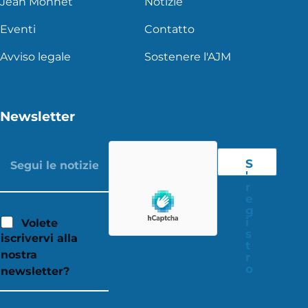
Jean Monnet
Notizie
Eventi
Contatto
Avviso legale
Sostenere l'AJM
Newsletter
S
'
r
e
g
i
Volete
s
iscrivervi alla
t
nostra
r
o
newsletter?