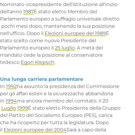
Nominato vicepresidente dell'istituzione all'inizio
dell'anno
1987
È stato eletto
Membro del
Parlamento europeo
a
suffragio universale diretto
pochi mesi dopo, mantenendo la sua posizione
nell'ufficio. Dopo il
Elezioni europee del 1989
È
stato scelto come nuovo
Presidente del
Parlamento europeo
il
25 luglio
. A metà del
mandato cede la posizione al conservatore
tedesco
Egon Klepsch
.
Una lunga carriera parlamentare
In
1992
ha assunto la presidenza del
Commissione
per gli affari esteri e la sicurezza
che abbandona
in
1994
ma ancora membro del comitato. Il
20
Luglio
1999
È stato eletto Presidente della
Gruppo
del Partito del Socialismo Europeo
(PES), carica
che ha ricoperto per tutta la legislatura. Dopo
il
Elezioni europee del 2004
Sarà a capo della