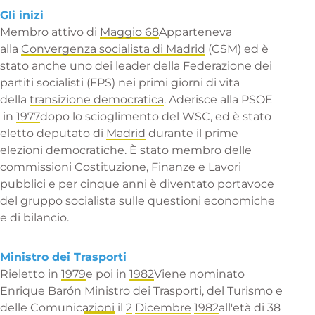
Gli inizi
Membro attivo di
Maggio 68
Apparteneva
alla
Convergenza socialista di Madrid
(CSM) ed è
stato anche uno dei leader della
Federazione dei
partiti socialisti
(FPS) nei primi giorni di vita
della
transizione democratica
. Aderisce alla
PSOE
in
1977
dopo lo scioglimento del WSC, ed è stato
eletto deputato di
Madrid
durante il
prime
elezioni democratiche
. È stato membro delle
commissioni Costituzione, Finanze e Lavori
pubblici e per cinque anni è diventato portavoce
del gruppo socialista sulle questioni economiche
e di bilancio.
Ministro dei Trasporti
Rieletto in
1979
e poi in
1982
Viene nominato
Enrique Barón
Ministro dei Trasporti, del Turismo e
delle Comunicazioni
il
2
Dicembre
1982
all'età di 38