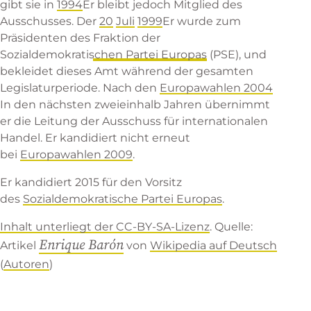
gibt sie in
1994
Er bleibt jedoch Mitglied des
Ausschusses. Der
20
Juli
1999
Er wurde zum
Präsidenten des
Fraktion der
Sozialdemokratischen Partei Europas
(PSE), und
bekleidet dieses Amt während der gesamten
Legislaturperiode. Nach den
Europawahlen 2004
In den nächsten zweieinhalb Jahren übernimmt
er die Leitung der
Ausschuss für internationalen
Handel
. Er kandidiert nicht erneut
bei
Europawahlen 2009
.
Er kandidiert 2015 für den Vorsitz
des
Sozialdemokratische Partei Europas
.
Inhalt unterliegt der CC-BY-SA-Lizenz
. Quelle:
Enrique Barón
Artikel
von
Wikipedia auf Deutsch
(
Autoren
)