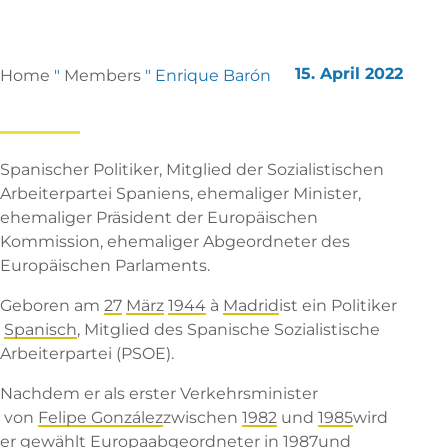
15. April 2022
Home
"
Members
"
Enrique Barón
Spanischer Politiker, Mitglied der Sozialistischen
Arbeiterpartei Spaniens, ehemaliger Minister,
ehemaliger Präsident der Europäischen
Kommission, ehemaliger Abgeordneter des
Europäischen Parlaments.
Geboren am
27
März
1944
à
Madrid
ist ein
Politiker
Spanisch
, Mitglied des
Spanische Sozialistische
Arbeiterpartei
(PSOE).
Nachdem er als erster
Verkehrsminister
von
Felipe González
zwischen
1982
und
1985
wird
er gewählt
Europaabgeordneter
in
1987
und