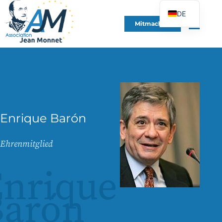
DE
Mitmachen
FR
EN
ES
IT
PT
PL
Enrique Barón
UK
Ehrenmitglied
nrique
Barón