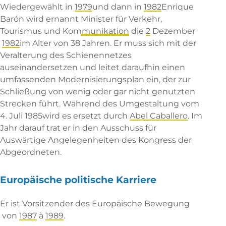
Wiedergewählt in
1979
und dann in
1982
Enrique
Barón wird ernannt
Minister für Verkehr,
Tourismus und Kommunikation
die
2
Dezember
1982
im Alter von 38 Jahren. Er muss sich mit der
Veralterung des Schienennetzes
auseinandersetzen und leitet daraufhin einen
umfassenden Modernisierungsplan ein, der zur
Schließung von wenig oder gar nicht genutzten
Strecken führt. Während des
Umgestaltung vom
4. Juli 1985
wird es ersetzt durch
Abel Caballero
. Im
Jahr darauf trat er in den Ausschuss für
Auswärtige Angelegenheiten des
Kongress der
Abgeordneten
.
Europäische politische Karriere
Er ist Vorsitzender des
Europäische Bewegung
von
1987
à
1989
.