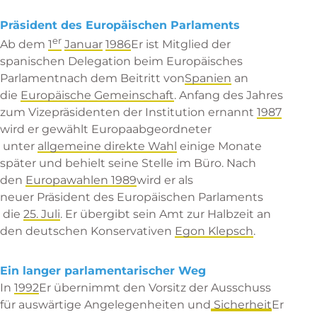
Präsident des Europäischen Parlaments
er
Ab dem
1
Januar
1986
Er ist Mitglied der
spanischen Delegation beim
Europäisches
Parlament
nach dem Beitritt von
Spanien
an
die
Europäische Gemeinschaft
. Anfang des Jahres
zum Vizepräsidenten der Institution ernannt
1987
wird er gewählt
Europaabgeordneter
unter
allgemeine direkte Wahl
einige Monate
später und behielt seine Stelle im Büro. Nach
den
Europawahlen 1989
wird er als
neuer
Präsident des Europäischen Parlaments
die
25. Juli
. Er übergibt sein Amt zur Halbzeit an
den deutschen Konservativen
Egon Klepsch
.
Ein langer parlamentarischer Weg
In
1992
Er übernimmt den Vorsitz der
Ausschuss
für auswärtige Angelegenheiten und Sicherheit
Er