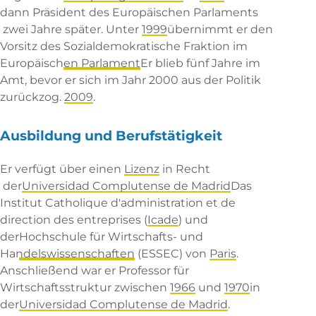
dann
Präsident des Europäischen Parlaments
zwei Jahre später. Unter
1999
übernimmt er den
Vorsitz des
Sozialdemokratische Fraktion im
Europäischen Parlament
Er blieb fünf Jahre im
Amt, bevor er sich im Jahr 2000 aus der Politik
zurückzog.
2009
.
Ausbildung und Berufstätigkeit
Er verfügt über einen
Lizenz
in
Recht
der
Universidad Complutense de Madrid
Das
Institut Catholique d'administration et de
direction des entreprises (
Icade
) und
der
Hochschule für Wirtschafts- und
Handelswissenschaften
(ESSEC) von
Paris
.
Anschließend war er Professor für
Wirtschaftsstruktur zwischen
1966
und
1970
in
der
Universidad Complutense de Madrid
.