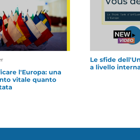
Le sfide dell'
er
a livello intern
ficare l'Europa: una
anto vitale quanto
tata