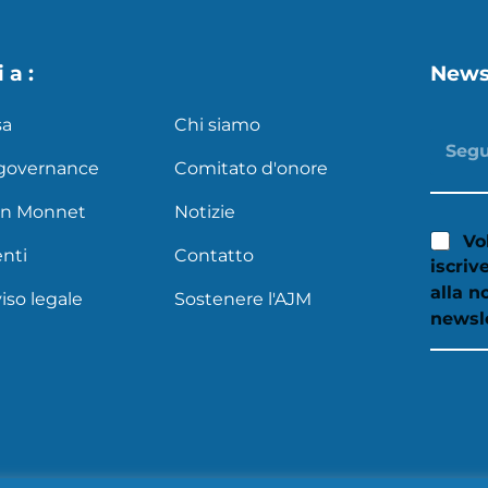
 a :
News
sa
Chi siamo
 governance
Comitato d'onore
an Monnet
Notizie
Vo
nti
Contatto
iscriv
alla n
iso legale
Sostenere l'AJM
newsl