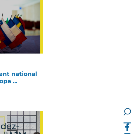
nt national
pa ...