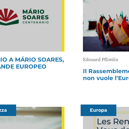
O A MÁRIO SOARES,
Edouard Pflimlin
ANDE EUROPEO
Il Rassembleme
non vuole l'Euro
zza
Europa