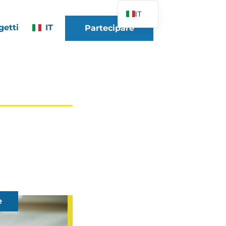
IT
getti
IT
Partecipare
FR
EN
DE
ES
PT
PL
UK
e