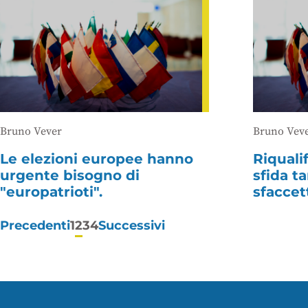
Bruno Vever
Bruno Vev
Le elezioni europee hanno
Riquali
urgente bisogno di
sfida t
"europatrioti".
sfaccet
Paginazione
Precedenti
1
2
3
4
Successivi
degli
articoli