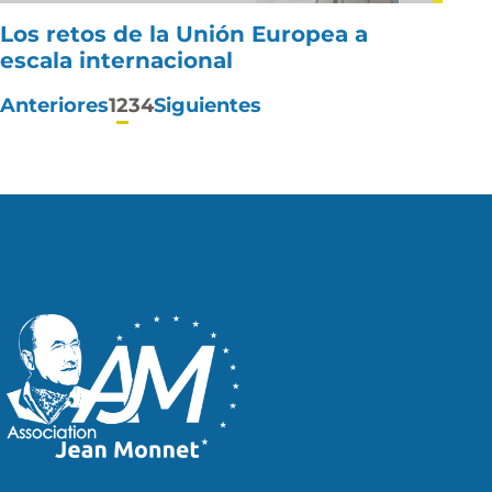
Los retos de la Unión Europea a
escala internacional
Paginación
Anteriores
1
2
3
4
Siguientes
de
entradas