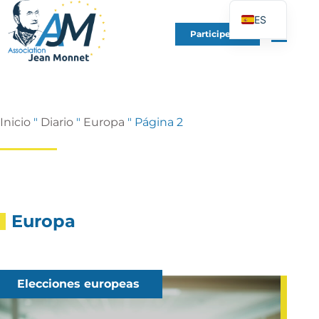
ES
Participe en
FR
EN
DE
IT
Inicio
"
Diario
"
Europa
"
Página 2
PT
PL
UK
Europa
Elecciones europeas