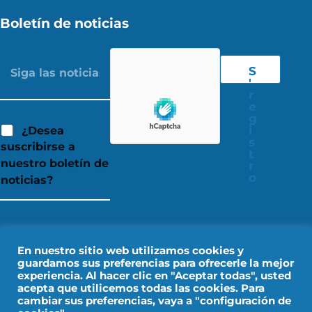
Boletín de noticias
S
'
r
e
g
i
¿Desea
s
suscribirse a
t
nuestro boletín de
r
o
noticias?
En nuestro sitio web utilizamos cookies y
guardamos sus preferencias para ofrecerle la mejor
experiencia. Al hacer clic en "Aceptar todas", usted
acepta que utilicemos todas las cookies. Para
cambiar sus preferencias, vaya a "configuración de