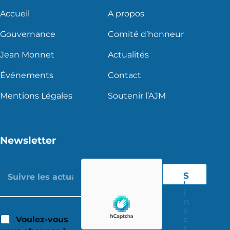
Accueil
A propos
Gouvernance
Comité d’honneur
Jean Monnet
Actualités
Événements
Contact
Mentions Légales
Soutenir l’AJM
Newsletter
S
'
i
n
s
c
Voulez-vous
r