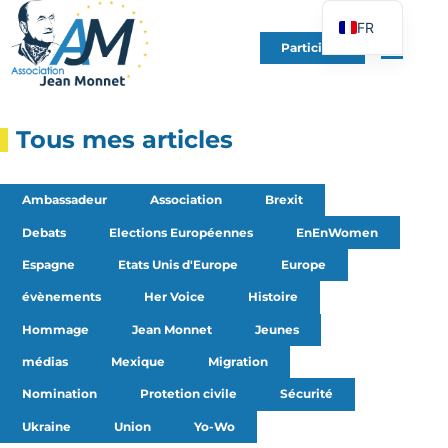
FR
Participer
EN
DE
ES
Tous mes articles
IT
PT
Ambassadeur
Association
Brexit
PL
Debats
Elections Européennes
EnEnWomen
UK
Espagne
Etats Unis d'Europe
Europe
évènements
Her Voice
Histoire
Hommage
Jean Monnet
Jeunes
médias
Mexique
Migration
Nomination
Protetion civile
Sécurité
Ukraine
Union
Yo-Wo