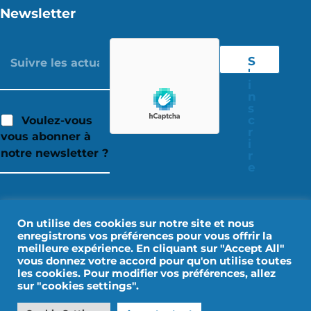
Newsletter
S
'
i
n
s
c
Voulez-vous
r
vous abonner à
i
notre newsletter ?
r
e
On utilise des cookies sur notre site et nous
enregistrons vos préférences pour vous offrir la
meilleure expérience. En cliquant sur "Accept All"
vous donnez votre accord pour qu'on utilise toutes
les cookies. Pour modifier vos préférences, allez
sur "cookies settings".
Mentions Légales
Données personnelles