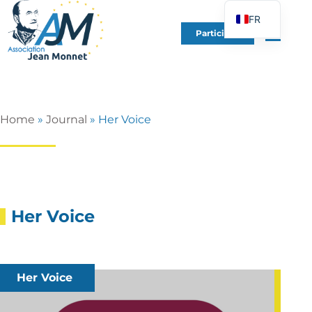
FR
Participer
EN
DE
ES
IT
Home
»
Journal
»
Her Voice
PT
PL
UK
Her Voice
Her Voice