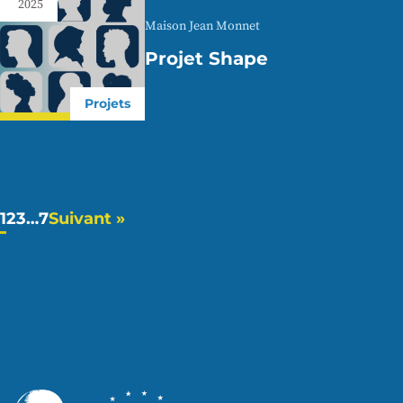
2025
Maison Jean Monnet
Projet Shape
Projets
1
2
3
…
7
Suivant »