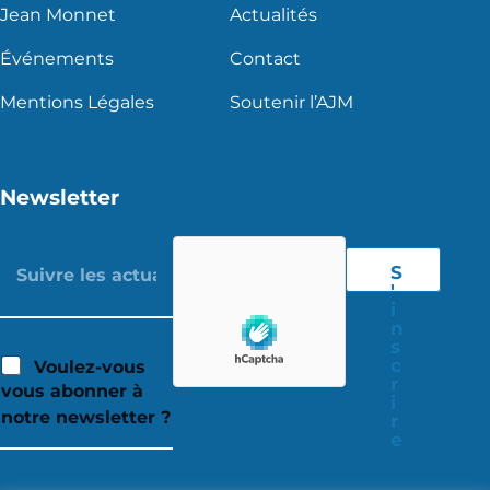
Jean Monnet
Actualités
Événements
Contact
Mentions Légales
Soutenir l’AJM
Newsletter
S
'
i
n
s
c
Voulez-vous
r
vous abonner à
i
notre newsletter ?
r
e