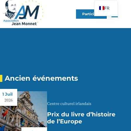
FR
Participer
EN
DE
ES
IT
PT
PL
UK
Ancien événements
1 Juil
2026
Centre culturel irlandais
Prix du livre d’histoire
de l’Europe