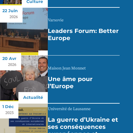
Culture
22 Juin
2026
Varsovie
Leaders Forum: Better
Europe
20 Avr
2026
Maison Jean Monnet
Une âme pour
l’Europe
Actualité
1 Déc
Université de Lausanne
2025
La guerre d’Ukraine et
ses conséquences