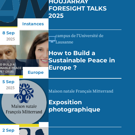
HOUJARRAY
FORESIGHT TALKS
2025
Instances
8 Sep
campus de l'Université de
2025
Lausanne
How to Build a
Sustainable Peace in
Europe ?
Europe
5 Sep
2025
Maison natale Français Mitterrand
Exposition
photographique
2 Sep