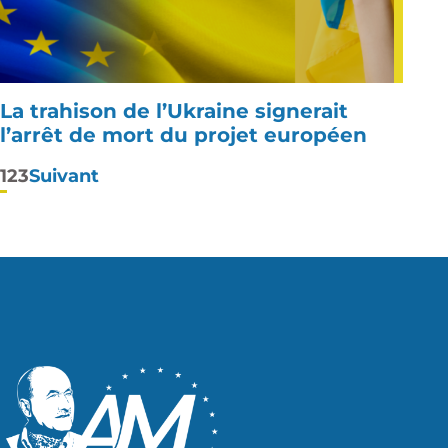
La trahison de l’Ukraine signerait
l’arrêt de mort du projet européen
Pagination
1
2
3
Suivant
des
publications