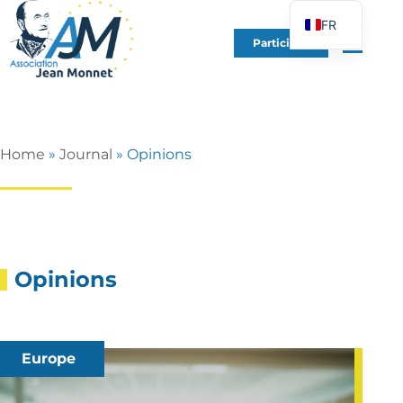
FR
Participer
EN
DE
ES
IT
Home
»
Journal
»
Opinions
PT
PL
UK
Opinions
Europe