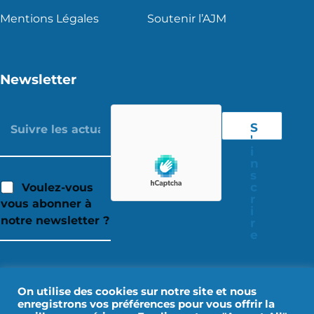
Mentions Légales
Soutenir l’AJM
Newsletter
S
'
i
n
s
c
Voulez-vous
r
vous abonner à
i
notre newsletter ?
r
e
On utilise des cookies sur notre site et nous
enregistrons vos préférences pour vous offrir la